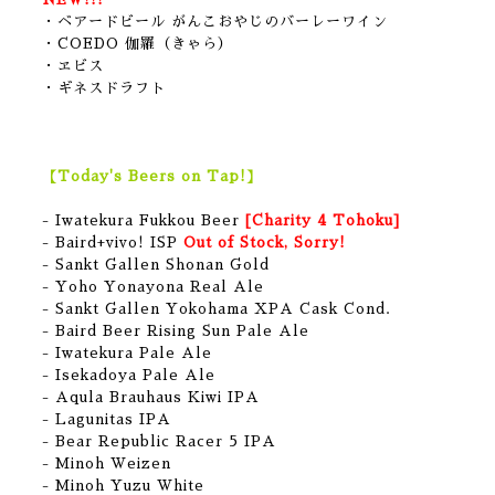
・ベアードビール がんこおやじのバーレーワイン
・COEDO 伽羅（きゃら）
・ヱビス
・ギネスドラフト
【Today's Beers on Tap!】
- Iwatekura Fukkou Beer
[Charity 4 Tohoku]
- Baird+vivo! ISP
Out of Stock, Sorry!
- Sankt Gallen Shonan Gold
- Yoho Yonayona Real Ale
- Sankt Gallen Yokohama XPA Cask Cond.
- Baird Beer Rising Sun Pale Ale
- Iwatekura Pale Ale
- Isekadoya Pale Ale
- Aqula Brauhaus Kiwi IPA
- Lagunitas IPA
- Bear Republic Racer 5 IPA
- Minoh Weizen
- Minoh Yuzu White