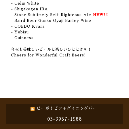
- Celis White
- Shigakogen IBA
- Stone Sublimely Self-Righteous Ale
NEW!!!
- Baird Beer Ganko Oyaji Barley Wine
- COEDO Kyara
- Yebisu
- Guinness
今夜も美味しいビールと楽しいひとときを！
Cheers for Wonderful Craft Beers!
ビーボ！ビア＋ダイニングバー
03-3987-1588