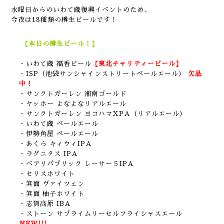
水曜日からのいわて蔵復興イベントのため、
今夜は18種類の樽生ビールです！
【本日の樽生ビール！】
・いわて蔵 福香ビール
【東北チャリティービール】
・ISP（池袋サンシャインストリートペールエール）
欠品
中！
・サンクトガーレン 湘南ゴールド
・ヤッホー よなよなリアルエール
・サンクトガーレン ヨコハマXPA（リアルエール）
・いわて蔵 ペールエール
・伊勢角屋 ペールエール
・あくら キィウィIPA
・ラグニタス IPA
・ベアリパブリック レーサー５IPA
・セリスホワイト
・箕面 ヴァイツェン
・箕面 柚子ホワイト
・志賀高原 IBA
・ストーン サブライムリーセルフライシャスエール
NEW!!!