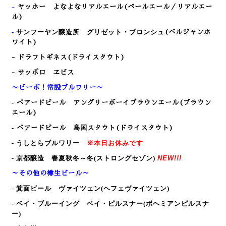
-
ヤッホー よなよなリアルエール(ペールエール／リアルエー
ル)
-
サンフーヤン醸造所 グリゼット・ブロンシュ
(ベルジャンホ
ワイト)
- ドラフトギネス(ドライスタウト)
- サッポロ ヱビス
～ビーボ！常設ブルワリー～
-
ベアードビール アングリーボーイブラウンエール
(ブラウン
エール)
-
ベアードビール 島国スタウト
(ドライスタウト)
-
うしとらブルワリー
※本日お休みです
- 京都醸造 春夏秋冬～冬(ストロングセゾン
)
NEW!!!
～その他の樽生ビール～
- 箕面ビール
ヴァイツェン(ヘフェヴァイツェン)
- ベイ・ブルーイング
ベイ・
ピルスナー
(
ボヘミアンピルスナ
ー
)