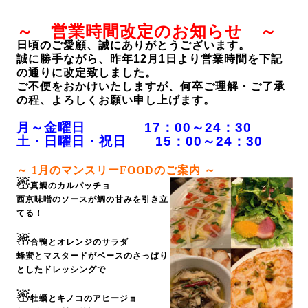
～ 営業時間改定のお知らせ ～
日頃のご愛顧、誠にありがとうございます。
誠に勝手ながら、昨年12月1日より営業時間を下記
の通りに改定致しました。
ご不便をおかけいたしますが、何卒ご理解・ご了承
の程、よろしくお願い申し上げます。
月～金曜日 17：00～24：30
土・日曜日・祝日 15：00～24：30
～ 1
月のマンスリーFOODのご案内 ～
☃
真鯛のカルパッチョ
西京味噌のソースが鯛の甘みを引き立
てる！
☃
合鴨とオレンジのサラダ
蜂蜜とマスタードがベースのさっぱり
としたドレッシングで
☃
牡蠣とキノコのアヒージョ