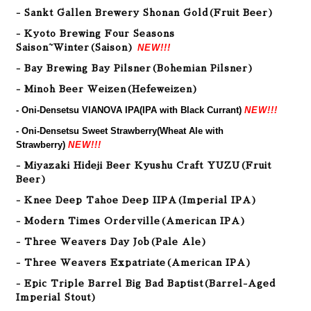
- Sankt Gallen Brewery Shonan Gold(Fruit Beer)
- Kyoto Brewing Four Seasons
NEW!!!
Saison~Winter(Saison)
- Bay Brewing Bay Pilsner(Bohemian Pilsner)
- Minoh Beer Weizen(Hefeweizen)
- Oni-Densetsu VIANOVA IPA(IPA with Black Currant)
NEW!!!
- Oni-Densetsu Sweet Strawberry(Wheat Ale with
Strawberry)
NEW!!!
- Miyazaki Hideji Beer Kyushu Craft YUZU(Fruit
Beer)
- Knee Deep Tahoe Deep IIPA
(Imperial IPA
)
-
Modern Times Orderville
(American IPA
)
- Three Weavers Day Job
(Pale Ale
)
- Three Weavers Expatriate
(American IPA
)
- Epic Triple Barrel Big Bad Baptist
(Barrel-Aged
Imperial Stout
)