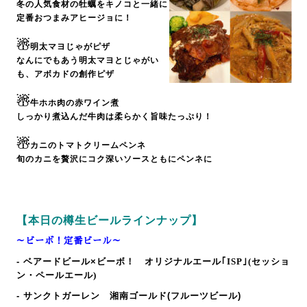
冬の人気食材の牡蠣をキノコと一緒に
定番おつまみアヒージョに！
☃
明太マヨじゃがピザ
なんにでもあう明太マヨとじゃがい
も、アボカドの創作ピザ
☃
牛ホホ肉の赤ワイン煮
しっかり煮込んだ牛肉は柔らかく旨味たっぷり！
☃
カニのトマトクリームペンネ
旬のカニを贅沢にコク深いソースともにペンネに
【本日の樽生ビールラインナップ】
～ビーボ！定番ビール～
- ベアードビール×ビーボ！
オリジナルエール｢ISP｣(セッショ
ン・ペールエール)
- サンクトガーレン 湘南ゴールド(フルーツビール)