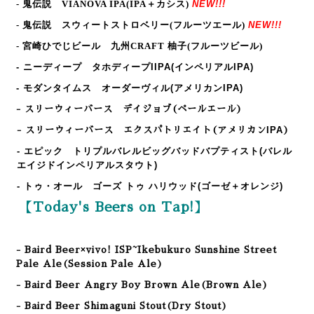
- 鬼伝説 VIANOVA IPA
(IPA＋カシス)
NEW!!!
- 鬼伝説 スウィートストロベリー
(フルーツエール)
NEW!!!
- 宮崎ひでじビール 九州CRAFT 柚子
(フルーツビール)
- ニーディープ タホディープIIPA
(インペリアルIPA)
- モダンタイムス オーダーヴィル
(アメリカンIPA)
-
スリーウィーバース デイジョブ(ペールエール)
IPA
-
スリーウィーバース エクスパトリエイト(アメリカン
)
- エピック トリプルバレルビッグバッドバプティスト
(バレル
エイジドインペリアルスタウト
)
-
トゥ・オール ゴーズ トゥ ハリウッド(ゴーゼ＋オレンジ)
【Today's Beers on Tap!】
-
Baird Beer×vivo! ISP~Ikebukuro Sunshine Street
Pale Ale
(Session Pale
Ale
)
-
Baird Beer Angry Boy Brown Ale
(
Brown Ale
)
-
Baird Beer Shimaguni Stout
(
Dry Stout
)