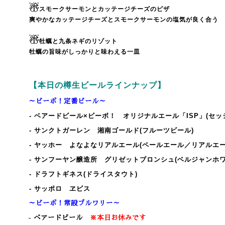
☃
スモークサーモンとカッテージチーズのピザ
爽やかなカッテージチーズとスモークサーモンの塩気が良く合う
☃
牡蠣と九条ネギのリゾット
牡蠣の旨味がしっかりと味わえる一皿
【本日の樽生ビールラインナップ】
～ビーボ！定番ビール～
- ベアードビール×ビーボ！ オリジナルエール「ISP」(セ
- サンクトガーレン 湘南ゴールド(フルーツビール)
- ヤッホー よなよなリアルエール(ペールエール／リアルエー
- サンフーヤン醸造所 グリゼットブロンシュ(ベルジャンホワ
- ドラフトギネス(ドライスタウト)
- サッポロ ヱビス
～ビーボ！常設ブルワリー～
-
ベアードビール
※本日お休みです