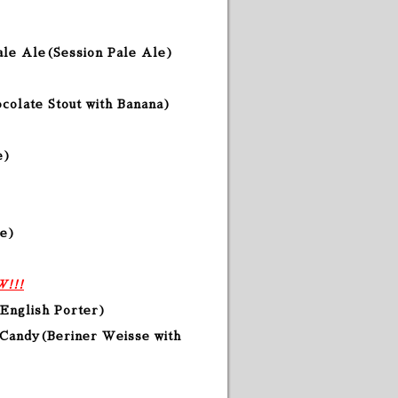
Pale Ale(Session Pale Ale)
colate Stout with Banana)
e
)
le
)
!!!
English Porter
)
 Candy
(Beriner Weisse with