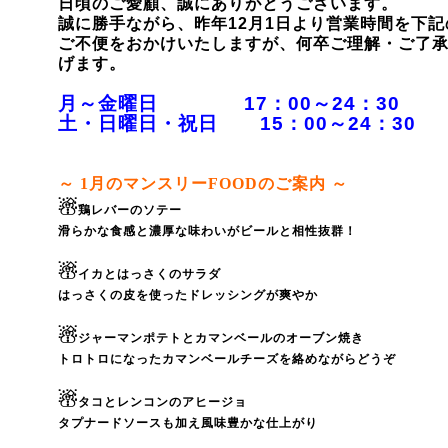
日頃のご愛顧、誠にありがとうございます。
誠に勝手ながら、昨年12月1日より営業時間を下
ご不便をおかけいたしますが、何卒ご理解・ご了
げます。
月～金曜日 17：00～24：30
土・日曜日・祝日 15：00～24：30
～ 1
月のマンスリーFOODのご案内 ～
☃
鶏レバーのソテー
滑らかな食感と濃厚な味わいがビールと相性抜群！
☃
イカとはっさくのサラダ
はっさくの皮を使ったドレッシングが爽やか
☃
ジャーマンポテトとカマンベールのオーブン焼き
トロトロになったカマンベールチーズを絡めながらどうぞ
☃
タコとレンコンのアヒージョ
タプナードソースも加え風味豊かな仕上がり