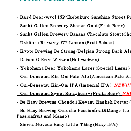
- Baird Beer×vivo! ISP~Ikebukuro Sunshine Street 
- Sankt Gallen Brewery Shonan Gold(Fruit Beer)
- Sankt Gallen Brewery Banana Chocalate Stout(Cho
- Ushitora Brewery 777 Lemon(Fruit Saison)
- Kyoto Brewing Be Strong
(
Belgian Strong Dark Al
- Daisen G Beer Weizen
(
Hefeweizen
)
- Yokohama Beer Yokohama Lager
(
Special Lager
)
- Oni-Densetsu Kin-Oni Pale Ale
(
American Pale A
- Oni-Densetsu Kin-Oni IPA
(
Imperial IPA
)
NEW!!!
- Oni-Densetsu Sweet Strawberry
(
Fruits Beer
)
NEW
- Be Easy Brewing Chondoii Keyagu English Porter
(
- Be Easy Brewing Omoshe Passionfruit&Mango Ice
Passionfruit and Mango
)
- Sierra Nevada Hazy Little Thing
(Hazy IPA
)