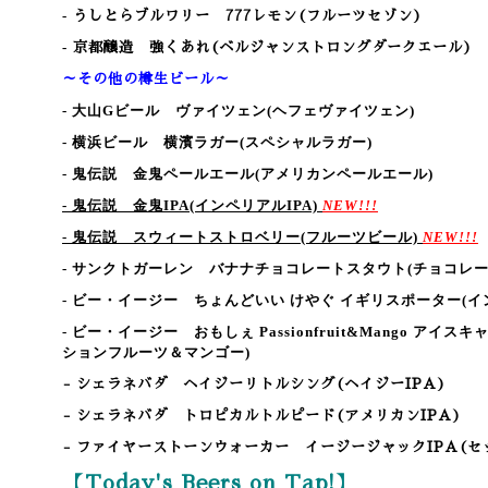
-
うしとらブルワリー 777レモン
(フルーツセゾン)
-
京都醸造 強くあれ
(ベルジャンストロングダークエール)
～その他の樽生ビール～
- 大山Gビール ヴァイツェン
(ヘフェヴァイツェン)
- 横浜ビール 横濱ラガー
(スペシャルラガー)
- 鬼伝説 金鬼ペールエール
(アメリカンペールエール)
- 鬼伝説 金鬼IPA
(インペリアルIPA)
NEW!!!
- 鬼伝説 スウィートストロベリー
(フルーツビール)
NEW!!!
- サンクトガーレン バナナチョコレートスタウト
(チョコレ
- ビー・イージー ちょんどいい けやぐ イギリスポーター
(
- ビー・イージー おもしぇ Passionfruit&Mango アイス
ションフルーツ＆マンゴー)
-
シェラネバダ ヘイジーリトルシング(ヘイジーIPA
)
-
シェラネバダ トロピカルトルピード(アメリカンIPA
)
-
ファイヤーストーンウォーカー イージージャックIPA(セ
【Today's Beers on Tap!】