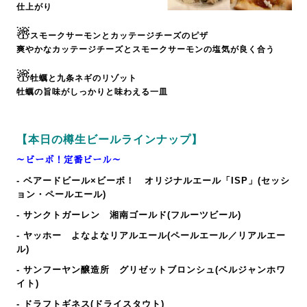
仕上がり
☃
スモークサーモンとカッテージチーズのピザ
爽やかなカッテージチーズとスモークサーモンの塩気が良く合う
☃
牡蠣と九条ネギのリゾット
牡蠣の旨味がしっかりと味わえる一皿
【本日の樽生ビールラインナップ】
～ビーボ！定番ビール～
- ベアードビール×ビーボ！ オリジナルエール「ISP」(セッシ
ョン・ペールエール)
- サンクトガーレン 湘南ゴールド(フルーツビール)
- ヤッホー よなよなリアルエール(ペールエール／リアルエー
ル)
- サンフーヤン醸造所 グリゼットブロンシュ(ベルジャンホワ
イト)
- ドラフトギネス(ドライスタウト)