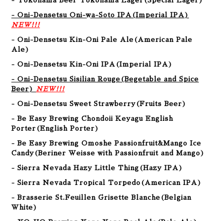
- Yokohama Beer Yokohama Lager
(
Special Lager
)
- Oni-Densetsu Oni-wa-Soto IPA
(
Imperial IPA
)
NEW!!!
- Oni-Densetsu Kin-Oni Pale Ale
(
American Pale
Ale
)
- Oni-Densetsu Kin-Oni IPA
(
Imperial IPA
)
- Oni-Densetsu Sisilian Rouge
(Begetable and Spice
Beer
)
NEW!!!
- Oni-Densetsu Sweet Strawberry
(Fruits Beer
)
- Be Easy Brewing Chondoii Keyagu English
Porter
(English Porter
)
- Be Easy Brewing Omoshe Passionfruit&Mango Ice
Candy
(Beriner Weisse with Passionfruit and Mango
)
- Sierra Nevada Hazy Little Thing
(Hazy IPA
)
- Sierra Nevada Tropical Torpedo
(American IPA
)
- Brasserie St.Feuillen Grisette Blanche(Belgian
White)