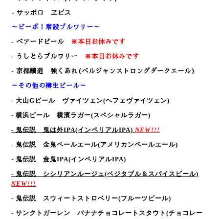
- サッポロ ヱビス
～ビーボ！常設ブルワリー～
-
ベアードビール
※本日お休みです
-
うしとらブルワリー
※本日お休みです
-
京都醸造 強くあれ
(ベルジャンストロングダークエール)
～その他の樽生ビール～
- 大山Gビール ヴァイツェン
(ヘフェヴァイツェン)
- 横浜ビール 横濱ラガー
(スペシャルラガー)
- 鬼伝説 鬼は外IPA
(インペリアルIPA)
NEW!!!
- 鬼伝説 金鬼ペールエール
(アメリカンペールエール)
- 鬼伝説 金鬼IPA
(インペリアルIPA)
- 鬼伝説 シシリアンルージュ
(ベジタブル＆スパイスビール)
NEW!!!
- 鬼伝説 スウィートストロベリー
(フルーツビール)
- サンクトガーレン バナナチョコレートスタウト
(チョコレー