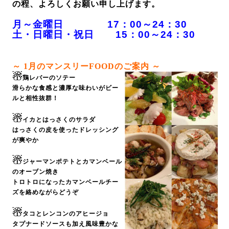
の程、よろしくお願い申し上げます。
月～金曜日 17：00～24：30
土・日曜日・祝日 15：00～24：30
～ 1
月のマンスリーFOODのご案内 ～
☃
鶏レバーのソテー
滑らかな食感と濃厚な味わいがビー
ルと相性抜群！
☃
イカとはっさくのサラダ
はっさくの皮を使ったドレッシング
が爽やか
☃
ジャーマンポテトとカマンベール
のオーブン焼き
トロトロになったカマンベールチー
ズを絡めながらどうぞ
☃
タコとレンコンのアヒージョ
タプナードソースも加え風味豊かな