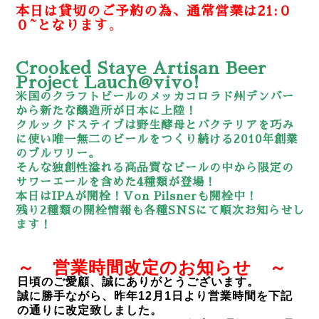
本日は貸切のご予約の為、通常営業は21:０
０~となります
。
Crooked Stave Artisan Beer
Project Lauch@vivo!
米国のクラフトビールのメッカコロラド州デンバー
から新たな醸造所が日本に上陸！
クルックドステイブは野生酵母とバクテリアを巧み
に使い唯一無二のビールをつくり続ける2010年創業
のブルワリー。
そんな独創性溢れる高品質なビールの中から限定の
サワーエールを含めた4種類が登場！
本日はIPAが開栓！Von Pilsnerも開栓中！
残り2種類の開栓情報も各種SNSにて順次お知らせし
ます！
～ 営業時間改定のお知らせ ～
日頃のご愛顧、誠にありがとうございます。
誠に勝手ながら、昨年12月1日より営業時間を下記
の通りに改定致しました。