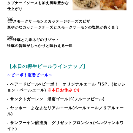
タプナードソースも加え風味豊かな
仕上がり
☃
スモークサーモンとカッテージチーズのピザ
爽やかなカッテージチーズとスモークサーモンの塩気が良く合う
☃
牡蠣と九条ネギのリゾット
牡蠣の旨味がしっかりと味わえる一皿
【本日の樽生ビールラインナップ】
～ビーボ！定番ビール～
- ベアードビール×ビーボ！ オリジナルエール「ISP」(セッシ
ョン・ペールエール)
※本日お休みです
- サンクトガーレン 湘南ゴールド(フルーツビール)
- ヤッホー よなよなリアルエール(ペールエール／リアルエー
ル)
- サンフーヤン醸造所 グリゼットブロンシュ(ベルジャンホワ
イト)