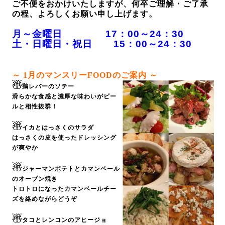
ご不便をおかけいたしますが、何卒ご理解・ご了承
の程、よろしくお願い申し上げます。
月～金曜日 17：00～24：30
土・日曜日・祝日 15：00～24：30
～ 1
月のマンスリーFOODのご案内 ～
☃
鶏レバーのソテー
滑らかな食感と濃厚な味わいがビー
ルと相性抜群！
☃
イカとはっさくのサラダ
はっさくの皮を使ったドレッシング
が爽やか
☃
ジャーマンポテトとカマンベール
のオーブン焼き
トロトロになったカマンベールチー
ズを絡めながらどうぞ
☃
タコとレンコンのアヒージョ