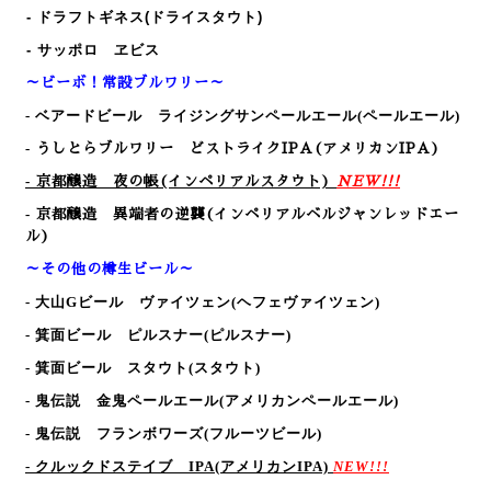
- ドラフトギネス(ドライスタウト)
- サッポロ ヱビス
～ビーボ！常設ブルワリー～
-
ベアードビール ライジングサンペールエール(ペールエール)
-
うしとらブルワリー どストライクIPA(アメリカンIPA)
-
京都醸造 夜の帳(インペリアルスタウト)
NEW!!!
-
京都醸造 異端者の逆襲(インペリアルベルジャンレッドエー
ル)
～その他の樽生ビール～
- 大山Gビール ヴァイツェン
(ヘフェヴァイツェン)
- 箕面ビール ピルスナー
(ピルスナー)
- 箕面ビール スタウト
(スタウト)
- 鬼伝説 金鬼ペールエール
(アメリカンペールエール)
- 鬼伝説 フランボワーズ
(フルーツビール)
- クルックドステイブ IPA
(アメリカンIPA)
NEW!!!