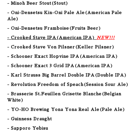
- Minoh Beer Stout
(
Stout
)
- Oni-Densetsu Kin-Oni Pale Ale
(
American Pale
Ale
)
- Oni-Densetsu Framboise
(
Fruits Beer
)
- Crooked Stave IPA(American IPA)
NEW!!!
- Crooked Stave Von Pilsner(Keller Pilsner)
- Schooner Exact Hopvine IPA(American IPA)
- Schooner Exact 3 Grid IPA(American IPA)
- Karl Strauss Big Barrel Double IPA(Double IPA)
- Revolution Freedom of Speach(Session Sour Ale)
- Brasserie St.Feuillen Grisette Blanche(Belgian
White)
- YO-HO Brewing Yona Yona Real Ale(Pale Ale)
- Guinness Draught
- Sapporo Yebisu