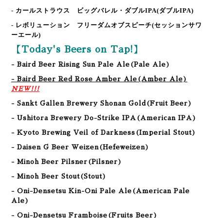
- カールストラウス ビッグバレル・ダブルIPA
(ダブルIPA)
- レボリューション フリーダムオブスピーチ
(セッションサワ
ーエール)
【Today's Beers on Tap!】
- Baird Beer Rising Sun Pale Ale(Pale Ale)
- Baird Beer Red Rose Amber Ale(Amber Ale)
NEW!!!
- Sankt Gallen Brewery Shonan Gold(Fruit Beer)
- Ushitora Brewery Do-Strike IPA(American IPA)
- Kyoto Brewing Veil of Darkness(Imperial Stout)
- Daisen G Beer Weizen
(
Hefeweizen
)
- Minoh Beer Pilsner
(
Pilsner
)
- Minoh Beer Stout
(
Stout
)
- Oni-Densetsu Kin-Oni Pale Ale
(
American Pale
Ale
)
- Oni-Densetsu Framboise
(
Fruits Beer
)