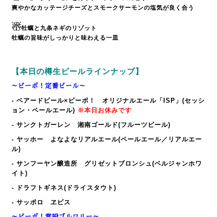
爽やかなカッテージチーズとスモークサーモンの塩気が良く合う
☃
牡蠣と九条ネギのリゾット
牡蠣の旨味がしっかりと味わえる一皿
【本日の樽生ビールラインナップ】
～ビーボ！定番ビール～
- ベアードビール×ビーボ！ オリジナルエール「ISP」(セッシ
ョン・ペールエール)
※本日お休みです
- サンクトガーレン 湘南ゴールド(フルーツビール)
- ヤッホー よなよなリアルエール(ペールエール／リアルエー
ル)
- サンフーヤン醸造所 グリゼットブロンシュ(ベルジャンホワ
イト)
- ドラフトギネス(ドライスタウト)
- サッポロ ヱビス
～ビーボ！常設ブルワリー～