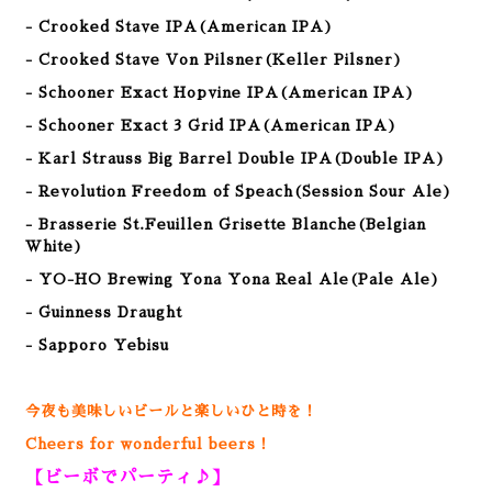
- Crooked Stave IPA(American IPA)
- Crooked Stave Von Pilsner(Keller Pilsner)
- Schooner Exact Hopvine IPA(American IPA)
- Schooner Exact 3 Grid IPA(American IPA)
- Karl Strauss Big Barrel Double IPA(Double IPA)
- Revolution Freedom of Speach(Session Sour Ale)
- Brasserie St.Feuillen Grisette Blanche(Belgian
White)
- YO-HO Brewing Yona Yona Real Ale(Pale Ale)
- Guinness Draught
- Sapporo Yebisu
今夜も美味しいビールと楽しいひと時を！
Cheers for wonderful beers！
【ビーボでパーティ♪】