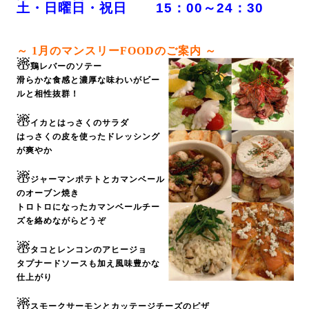
土・日曜日・祝日 15：00～24：30
～ 1
月のマンスリーFOODのご案内 ～
☃
鶏レバーのソテー
滑らかな食感と濃厚な味わいがビー
ルと相性抜群！
☃
イカとはっさくのサラダ
はっさくの皮を使ったドレッシング
が爽やか
☃
ジャーマンポテトとカマンベール
のオーブン焼き
トロトロになったカマンベールチー
ズを絡めながらどうぞ
☃
タコとレンコンのアヒージョ
タプナードソースも加え風味豊かな
仕上がり
☃
スモークサーモンとカッテージチーズのピザ