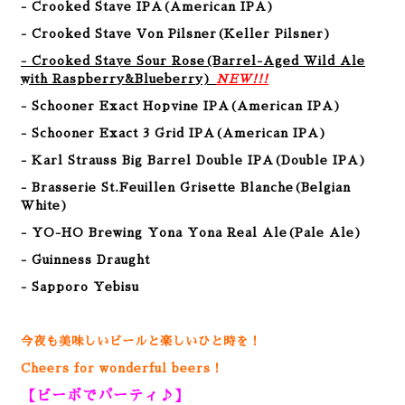
- Crooked Stave IPA(American IPA)
- Crooked Stave Von Pilsner(Keller Pilsner)
- Crooked Stave Sour Rose(Barrel-Aged Wild Ale
with Raspberry&Blueberry)
NEW!!!
- Schooner Exact Hopvine IPA(American IPA)
- Schooner Exact 3 Grid IPA(American IPA)
- Karl Strauss Big Barrel Double IPA(Double IPA)
- Brasserie St.Feuillen Grisette Blanche(Belgian
White)
- YO-HO Brewing Yona Yona Real Ale(Pale Ale)
- Guinness Draught
- Sapporo Yebisu
今夜も美味しいビールと楽しいひと時を！
Cheers for wonderful beers！
【ビーボでパーティ♪】