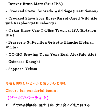
- Denver Bruto Marz(Brut IPA)
- Crooked Stave Colorado Wild Sage(Brett Saison)
- Crooked Stave Sour Rose(Barrel-Aged Wild Ale
with Raspberry&Blueberry)
- Oskar Blues Can-O-Bliss Tropical IPA(Rotation
IPA)
- Brasserie St.Feuillen Grisette Blanche(Belgian
White)
- YO-HO Brewing Yona Yona Real Ale(Pale Ale)
- Guinness Draught
- Sapporo Yebisu
今夜も美味しいビールと楽しいひと時を！
Cheers for wonderful beers！
【ビーボでパーティ♪】
ビーボでは各種宴会、誕生日会、女子会にご利用頂ける