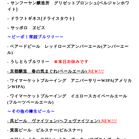
- サンフーヤン醸造所 グリゼットブロンシュ(ベルジャンホワ
イト)
- ドラフトギネス(ドライスタウト)
- サッポロ ヱビス
～ビーボ！常設ブルワリー～
-
ベアードビール レッドローズアンバーエール(アンバーエー
ル)
-
うしとらブルワリー
※本日お休みです
-
京都醸造 春の気まぐれ(ペールエール)
NEW!!!
-
ワイマーケットブルーイング アニバーサリーWIPA(アメリカ
ンWIPA)
-
ワイマーケットブルーイング イエロースカイペールエール
(フルーツペールエール)
～その他の樽生ビール～
- 呉ビール ヴァイツェン
(ヘフェヴァイツェン)
NEW!!!
- 箕面ビール ピルスナー
(ピルスナー)