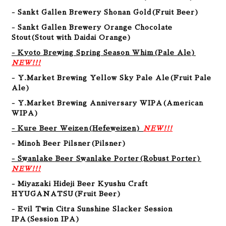
- Sankt Gallen Brewery Shonan Gold(Fruit Beer)
- Sankt Gallen Brewery Orange Chocolate
Stout(Stout with Daidai Orange)
- Kyoto Brewing Spring Season Whim
(
Pale Ale
)
NEW!!!
- Y.Market Brewing Yellow Sky Pale Ale(Fruit Pale
Ale)
- Y.Market Brewing Anniversary WIPA(American
WIPA)
- Kure Beer Weizen
(
Hefeweizen
)
NEW!!!
- Minoh Beer Pilsner
(
Pilsner
)
- Swanlake Beer Swanlake Porter
(Robust Porter
)
NEW!!!
- Miyazaki Hideji Beer Kyushu Craft
HYUGANATSU(Fruit Beer)
- Evil Twin Citra Sunshine Slacker Session
IPA(Session IPA)