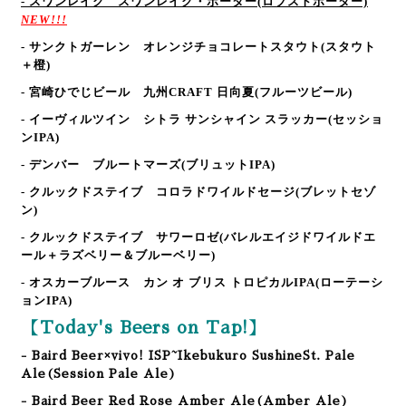
- スワンレイク スワンレイク・ポーター
(ロブストポーター)
NEW!!!
- サンクトガーレン オレンジチョコレートスタウト
(スタウト
＋橙)
- 宮崎ひでじビール 九州CRAFT 日向夏
(フルーツビール)
- イーヴィルツイン シトラ サンシャイン スラッカー
(セッショ
ンIPA)
- デンバー ブルートマーズ
(ブリュットIPA)
- クルックドステイブ コロラドワイルドセージ
(ブレットセゾ
ン)
- クルックドステイブ サワーロゼ
(バレルエイジドワイルドエ
ール＋ラズベリー＆ブルーベリー)
- オスカーブルース カン オ ブリス トロピカルIPA
(ローテーシ
ョンI
PA)
【Today's Beers on Tap!】
- Baird Beer×vivo! ISP~Ikebukuro SushineSt. Pale
Ale(Session Pale Ale)
- Baird Beer Red Rose Amber Ale(Amber Ale)