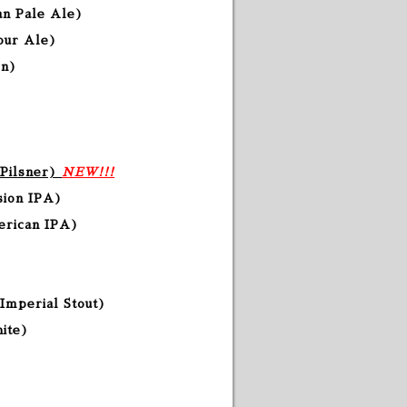
n Pale
Ale
)
our Ale
)
on
)
 Pilsner)
NEW!!!
sion IPA)
erican IPA)
Imperial Stout)
hite)