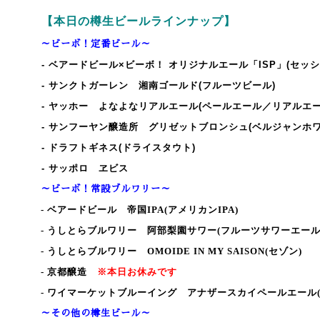
【本日の樽生ビールラインナップ】
～ビーボ！定番ビール～
- ベアードビール×ビーボ！ オリジナルエール「ISP
」(セッ
- サンクトガーレン 湘南ゴールド(フルーツビール)
- ヤッホー よなよなリアルエール(ペールエール／リアルエー
- サンフーヤン醸造所 グリゼットブロンシュ(ベルジャンホワ
- ドラフトギネス(ドライスタウト)
- サッポロ ヱビス
～ビーボ！常設ブルワリー～
-
ベアードビール 帝国IPA(アメリカンIPA)
-
うしとらブルワリー 阿部梨園サワー(フルーツサワーエール
-
うしとらブルワリー OMOIDE IN MY SAISON(セゾン)
-
京都醸造
※本日お休みです
-
ワイマーケットブルーイング アナザースカイペールエール(
～その他の樽生ビール～