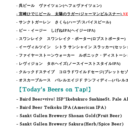
- 呉ビール ヴァイツェン
(ヘフェヴァイツェン)
- 宮崎ひでじビール 太陽のラガー
(ジャーマンピルスナー)
NE
- サンクトガーレン さくら
(ハーブ/スパイスビール)
- ビー・イージー しげねIPA
(ヘイジーIPA)
- スワンレイク スワンレイク・ポーター
(ロブストポーター)
- イーヴィルツイン シトラ サンシャイン スラッカー
(セッショ
- ファイヤーストーンウォーカー ルポニック・ディストーション
- レヴィジョン タホヘイズ
(ノースイーストスタイルIPA)
- クルックドステイブ コロラドワイルドセージ
(ブレットセゾ
- オスカーブルース バレルエイジド テンフィディ―
(バレル
【Today's Beers on Tap!】
- Baird Beer×vivo! ISP~Ikebukuro SushineSt. Pale A
- Baird Beer Teikoku IPA(American IPA)
- Sankt Gallen Brewery Shonan Gold(Fruit Beer)
- Sankt Gallen Brewery Sakura
(Herb/Spice
Beer
)