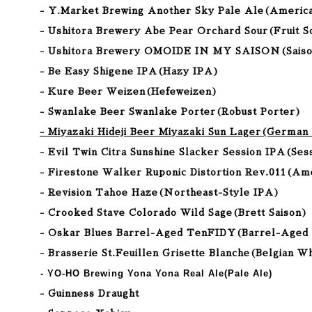
- Y.Market Brewing Another Sky Pale Ale
(America
- Ushitora Brewery Abe Pear Orchard Sour
(
Fruit S
- Ushitora Brewery OMOIDE IN MY SAISON
(
Sais
- Be Easy Shigene IPA
(
Hazy IPA
)
- Kure Beer Weizen
(
Hefeweizen
)
- Swanlake Beer Swanlake Porter
(
Robust Porter
)
- Miyazaki Hideji Beer Miyazaki Sun Lager(German
- Evil Twin Citra Sunshine Slacker Session IPA(Ses
- Firestone Walker Ruponic Distortion Rev.011(Am
- Revision Tahoe Haze(Northeast-Style IPA)
- Crooked Stave Colorado Wild Sage(Brett Saison)
- Oskar Blues Barrel-Aged TenFIDY(Barrel-Aged 
- Brasserie St.Feuillen Grisette Blanche(Belgian W
- YO-HO Brewing Yona Yona Real Ale(Pale Ale)
- Guinness Draught