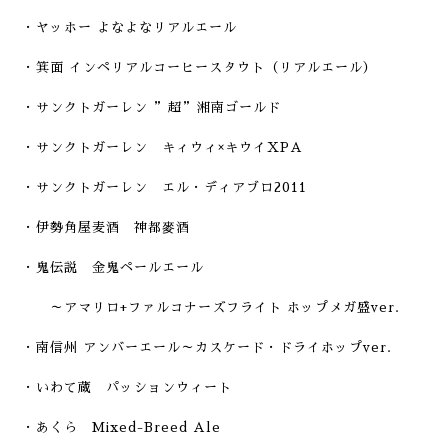
・ヤッホー よなよなリアルエール
・
箕面 インペリアルコーヒースタウト（リアルエール）
・サンクトガーレン ”超”湘南ゴールド
・サンクトガーレン キィウィ×キウイXPA
・サンクトガーレン エル・ディアブロ2011
・伊勢角屋麦酒 神都麥酒
・鬼伝説 金鬼ペールエール
～アマリロ+ファルコナーズフライト ホップメガ盛ver.
・南信州 アンバーエール～カスケード・ドライホップver.
・いわて蔵 パッションウィート
・あくら Mixed-Breed Ale