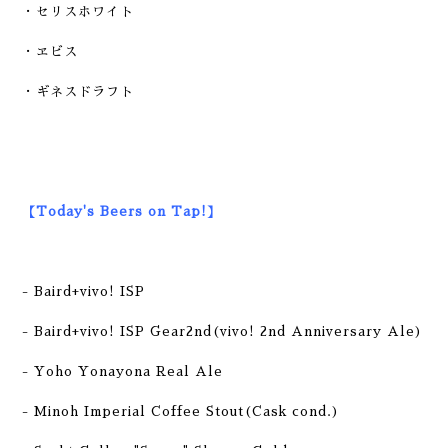
・セリスホワイト
・ヱビス
・ギネスドラフト
【Today's Beers on Tap!】
- Baird+vivo! ISP
- Baird+vivo! ISP Gear2nd(vivo! 2nd Anniversary Ale)
- Yoho Yonayona Real Ale
- Minoh Imperial Coffee Stout(Cask cond.)