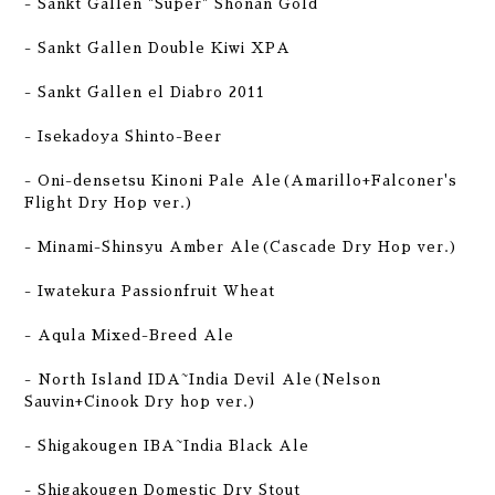
-
Sankt Gallen "Super" Shonan Gold
- Sankt Gallen Double Kiwi XPA
- Sankt Gallen el Diabro 2011
- Isekadoya Shinto-Beer
- Oni-densetsu Kinoni Pale Ale(Amarillo+Falconer's
Flight Dry Hop ver.)
- Minami-Shinsyu Amber Ale(Cascade Dry Hop ver.)
- Iwatekura Passionfruit Wheat
- Aqula Mixed-Breed Ale
- North Island IDA~India Devil Ale(Nelson
Sauvin+Cinook Dry hop ver.)
- Shigakougen IBA~India Black Ale
- Shigakougen Domestic Dry Stout