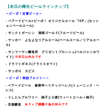
【本日の樽生ビールラインナップ】
～ビーボ！定番ビール～
- ベアードビール×ビーボ！ オリジナルエール「ISP」(セッシ
ョンペールエール)
- サンクトガーレン 湘南ゴールド(フルーツビール)
- ヤッホー よなよなリアルエール(ペールエール／リアルエー
ル)
- サンフーヤン醸造所 グリゼットブロンシュ(ベルジャンホワ
イト)
※本日お休みです
- ドラフトギネス(ドライスタウト)
- サッポロ ヱビス
～ビーボ！常設ブルワリー～
- ベアードビール 修善寺ヘリテッジヘレス(ミューニック・ヘ
レス)
- うしとらブルワリー 柚子と小麦(ウィートエール＋柚子)
- 京都醸造
※タップ調整の為お休みです