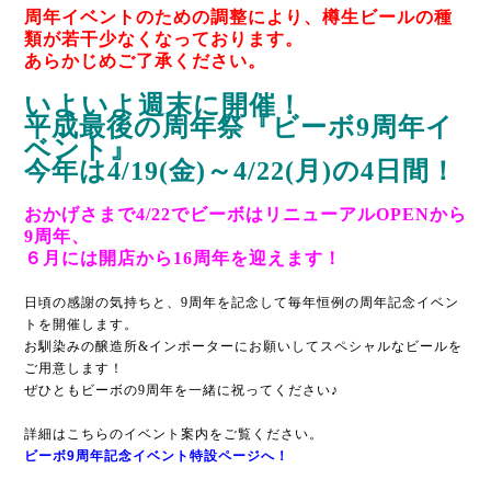
周年イベントのための調整により、樽生ビールの種
類が若干少なくなっております。
あらかじめご了承ください。
いよいよ週末に開催！
平成最後の周年祭『ビーボ9周年イ
ベント』
今年は4/19(金)～4/22(月)の4日間！
おかげさまで4/22でビーボはリニューアルOPENから
9周年、
６月には開店から16周年を迎えます！
日頃の感謝の気持ちと、9周年を記念して毎年恒例の周年記念イベン
トを開催します。
お馴染みの醸造所&インポーターにお願いしてスペシャルなビールを
ご用意します！
ぜひともビーボの9周年を一緒に祝ってください♪
詳細はこちらのイベント案内をご覧ください。
ビーボ9周年記念イベント特設ページへ！