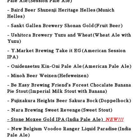
Pale Ale(Session Pale Ale)
- Baird Beer Shuzenji Heritage Helles(Munich
Helles)
- Sankt Gallen Brewery Shonan Gold(Fruit Beer)
- Ushitora Brewery Yuzu and Wheat(Wheat Ale with
Yuzu)
- Y.Market Brewing Take it EG
(American Session
IPA
)
- Onidensetsu Kin-Oni Pale Ale
(American Pale Ale
)
- Minoh Beer Weizen
(Hefeweizen
)
- Be Easy Brewing Friend's Forest Chocalate Banana
Pie Stout
(Imperial Milk Stout with Banana
)
- Fujizakura Heights Beer Sakura Bock(Doppelbock)
- Nara Brewing Sweet Revenge(Sweet Stout)
- Stone Moxee Gold IPA(India Pale Ale)
NEW!!!
- New Belgium Voodoo Ranger Liquid Paradise(India
Pale Ale)