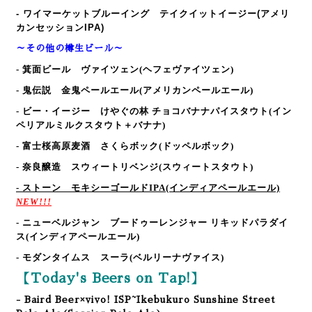
- ワイマーケットブルーイング テイクイットイージー(アメリ
カンセッションIPA)
～その他の樽生ビール～
- 箕面ビール ヴァイツェン
(ヘフェヴァイツェン)
- 鬼伝説 金鬼ペールエール
(アメリカンペールエール)
- ビー・イージー けやぐの林 チョコバナナパイスタウト
(イン
ペリアルミルクスタウト＋バナナ)
- 富士桜高原麦酒 さくらボック
(ドッペルボック)
- 奈良醸造 スウィートリベンジ
(スウィートスタウト)
- ストーン モキシーゴールドIPA
(インディアペールエール)
NEW!!!
- ニューベルジャン ブードゥーレンジャー リキッドパラダイ
ス
(インディアペールエール)
- モダンタイムス スーラ
(ベルリーナヴァイス)
【Today's Beers on Tap!】
- Baird Beer×vivo! ISP~Ikebukuro Sunshine Street