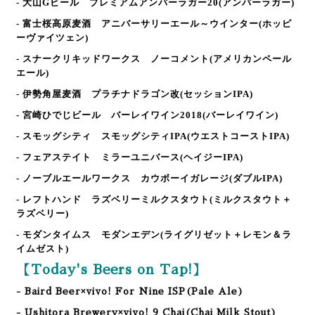
- 大山Gビール プレミアムアンバーラガー20
(アンバーラガー)
- 富士桜高原麦酒 アニバーサリーエール～ウインター
(ホッピ
ーヴァイツェン)
- スナークリキッドワークス ノーコメント
(アメリカンペール
エール)
- 伊勢角屋麦酒 プラチナドラゴン改
(セッションIPA)
- 宮崎ひでじビール バーレイワイン2018
(バーレイワイン)
- スモッグシティ スモッグシティIPA
(ウエストコーストIPA)
- フェアステイト ミラーユニバース
(ヘイジーIPA)
- ノーブルエールワークス カウボーイガレージ
(ダブルIPA)
- レフトハンド ラズベリーミルクスタウト
(ミルクスタウト＋
ラズベリー)
- モダンタイムス モダンエデン
(ライグリゼット＋レモン＆ラ
イムゼスト)
【Today's Beers on Tap!】
- Baird Beer×vivo! For Nine ISP(Pale Ale)
- Ushitora Brewery×vivo! 9 Chai(Chai Milk Stout)