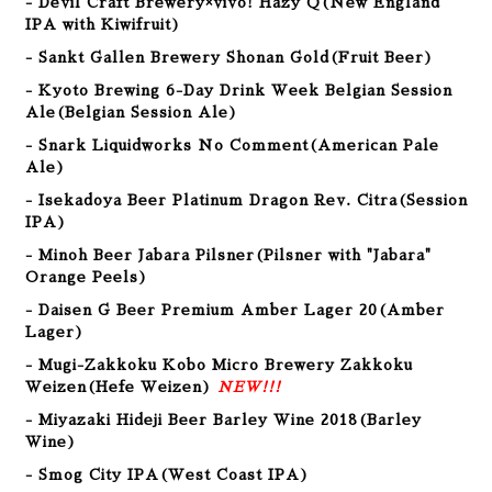
- Devil Craft Brewery×vivo! Hazy Q(New England
IPA with Kiwifruit)
- Sankt Gallen Brewery Shonan Gold
(Fruit Beer
)
- Kyoto Brewing 6-Day Drink Week Belgian Session
Ale
(Belgian Session Ale
)
- Snark Liquidworks No Comment
(American Pale
Ale
)
- Isekadoya Beer Platinum Dragon Rev. Citra
(Session
IPA
)
- Minoh Beer Jabara Pilsner(Pilsner with "Jabara"
Orange Peels)
- Daisen G Beer Premium Amber Lager 20(Amber
Lager)
- Mugi-Zakkoku Kobo Micro Brewery Zakkoku
Weizen(Hefe Weizen)
NEW!!!
- Miyazaki Hideji Beer Barley Wine 2018(Barley
Wine)
- Smog City IPA(West Coast IPA)