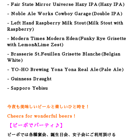
- Fair State Mirror Universe Hazy IPA(Hazy IPA)
- Noble Ale Works Cowboy Garage(Double IPA)
- Left Hand Raspberry Milk Stout(Milk Stout with
Raspberry)
- Modern Times Modern Eden(Funky Rye Grisette
with Lemon&Lime Zest)
- Brasserie St.Feuillen Grisette Blanche(Belgian
White)
- YO-HO Brewing Yona Yona Real Ale(Pale Ale)
-
Guinness Draught
- Sapporo Yebisu
今夜も美味しいビールと楽しいひと時を！
Cheers for wonderful beers！
【ビーボでパーティ♪】
ビーボでは各種宴会、誕生日会、女子会にご利用頂ける