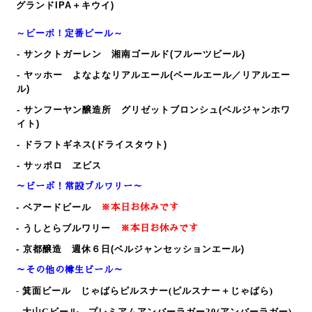
グランドIPA＋キウイ)
～ビーボ！定番ビール～
- サンクトガーレン 湘南ゴールド(フルーツビール)
- ヤッホー よなよなリアルエール(ペールエール／リアルエー
ル)
- サンフーヤン醸造所 グリゼットブロンシュ(ベルジャンホワ
イト)
- ドラフトギネス(ドライスタウト)
- サッポロ ヱビス
～ビーボ！常設ブルワリー～
- ベアードビール
※本日お休みです
- うしとらブルワリー
※本日お休みです
- 京都醸造 週休６日(ベルジャンセッションエール)
～その他の樽生ビール～
- 箕面ビール じゃばらピルスナー
(ピルスナー＋じゃばら)
- 大山Gビール プレミアムアンバーラガー20
(アンバーラガー)