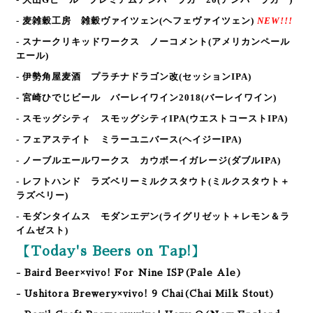
- 麦雑穀工房 雑穀ヴァイツェン
(ヘフェヴァイツェン)
NEW!!!
- スナークリキッドワークス ノーコメント
(アメリカンペール
エール)
- 伊勢角屋麦酒 プラチナドラゴン改
(セッションIPA)
- 宮崎ひでじビール バーレイワイン2018
(バーレイワイン)
- スモッグシティ スモッグシティIPA
(ウエストコーストIPA)
- フェアステイト ミラーユニバース
(ヘイジーIPA)
- ノーブルエールワークス カウボーイガレージ
(ダブルIPA)
- レフトハンド ラズベリーミルクスタウト
(ミルクスタウト＋
ラズベリー)
- モダンタイムス モダンエデン
(ライグリゼット＋レモン＆ラ
イムゼスト)
【Today's Beers on Tap!】
- Baird Beer×vivo! For Nine ISP(Pale Ale)
- Ushitora Brewery×vivo! 9 Chai(Chai Milk Stout)