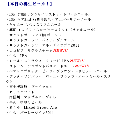
【本日の樽生ビール！】
・ISP（池袋サンシャインストリートペールエール）
・ISP ギア2nd（2周年記念・アニバーサリーエール）
・ヤッホー よなよなリアルエール
・
箕面 インペリアルコーヒースタウト（リアルエール）
・サンクトガーレン 湘南ゴールド
・サンクトガーレン パイナップルエール
・サンクトガーレン エル・ディアブロ2011
・ロコビア サクラスチーム
NEW!!!
・牛久 IPA
・カール・ストラウス タワー10 IPA
NEW!!!
・ストーン アロガントバスタードエール
NEW!!!
・ベアリパブリック ピーターブラウン・トリビュートエール
・アンダーソンバレー バーニーフラッツ・オートミール・スタ
ウト
・富士桜高原 ヴァイツェン
・セリスホワイト
・南信州 アップルホップふじ
・牛久 桜酵母ビール
・あくら Mixed-Breed Ale
・牛久 バーレーワイン2011