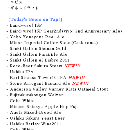
・ヱビス
・ギネスドラフト
【Today's Beers on Tap!】
- Baird+vivo! ISP
- Baird+vivo! ISP Gear2nd(vivo! 2nd Anniversary Ale)
- Yoho Yonayona Real Ale
- Minoh Imperial Coffee Stout(Cask cond.)
-
Sankt Gallen Shonan Gold
- Sankt Gallen Pinapple Ale
- Sankt Gallen el Diabro 2011
- Roco-Beer Sakura Steam
NEW!!!
- Ushiku IPA
- Karl Strauss Tower10 IPA
NEW!!!
- Stone Arrogant Bastard Ale
NEW!!!
- Anderson Valley Varney Flats Oatmeal Stout
- Fujizakurakougen Weizen
- Celis White
- Minami-Shinsyu Apple Hop Fuji
- Aqula Mixed-Breed Ale
- Ushiku Sakura Yeast Beer
- Ushiku Barley Wine2011
- Celis White