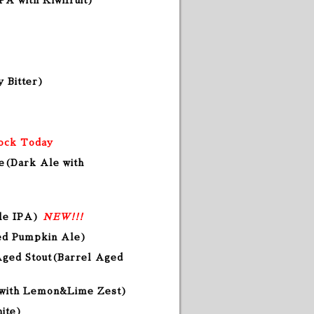
A with Kiwifruit)
 Bitter
)
tock Today
e
(Dark Ale with
yle IPA)
NEW!!!
ed Pumpkin Ale)
Aged Stout(Barrel Aged
 with Lemon&Lime Zest)
hite)