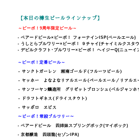
【本日の樽生ビールラインナップ】
～ビーボ！
9
周年限定ビール～
- ベアードビール×ビーボ！ フォーナインISP(ペールエール)
- うしとらブルワリー×ビーボ！ ９チャイ(チャイミルクスタウ
- デビルクラフト･ブルワリー×ビーボ！ ヘイジーQ(ニューイ
～ビーボ！定番ビール～
- サンクトガーレン 湘南ゴールド(フルーツビール)
- ヤッホー よなよなリアルエール(ペールエール／リアルエ
- サンフーヤン醸造所 グリゼットブロンシュ(ベルジャンホ
- ドラフトギネス(ドライスタウト)
- サッポロ ヱビス
～ビーボ！常設ブルワリー～
- ベアードビール 四姉妹スプリングボック(マイボック)
- 京都醸造 四頭龍(セゾンIPA)