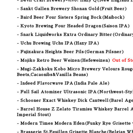
- Devil Craft Brewery×vivo! Hazy Q(New England IP
- Sankt Gallen Brewery Shonan Gold
(Fruit Beer
)
- Baird Beer Four Sisters Spring Bock(Maibock)
- Kyoto Brewing Four Headed Dragon
(Saison IPA
)
-
Snark Liquidworks Extra Ordinary Bitter
(
Ordinary
- Uchu Brewing Uchu IPA
(Hazy IPA
)
- Fujizakura Heights Beer Pils(German Pilsner)
- Mojiko Retro Beer Weizen(Hefeweizen)
Out of S
- Mugi-Zakkoku Kobo Micro Brewery Velours Roug
Beets,Cacaonibs&Vanilla Beans
)
- Indeed Flavorwave IPA(India Pale Ale)
- Full Sail Atomizer Ultrasonic IPA(Northwest-St
- Schooner Exact Whiskey Dick Cantwell(Barel Ag
- Barrel House Z Zelato Tiramisu Whiskey Barrel 
Imperial Stout)
- Modern Times Modern Eden(Funky Rye Grisette
- Brasserie St.Feuillen Grisette Blanche(Belgian W