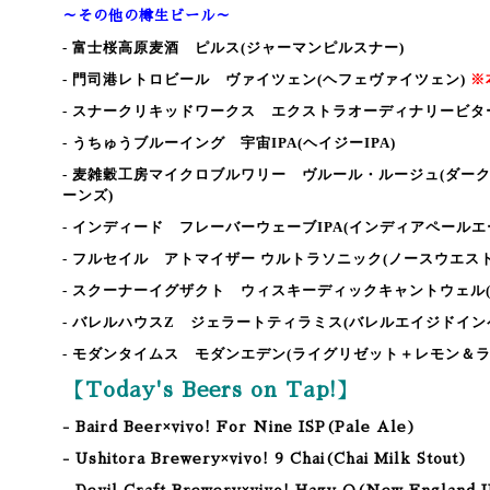
～その他の樽生ビール～
- 富士桜高原麦酒 ピルス
(ジャーマンピルスナー)
- 門司港レトロビール ヴァイツェン
(ヘフェヴァイツェン)
※
- スナークリキッドワークス エクストラオーディナリービタ
- うちゅうブルーイング 宇宙IPA
(ヘイジーIPA)
- 麦雑穀工房マイクロブルワリー ヴルール・ルージュ
(ダー
ーンズ)
- インディード フレーバーウェーブIPA
(インディアペールエ
- フルセイル アトマイザー ウルトラソニック
(ノースウエスト
- スクーナーイグザクト ウィスキーディックキャントウェル
- バレルハウスZ ジェラートティラミス
(バレルエイジドイン
- モダンタイムス モダンエデン
(ライグリゼット＋レモン＆ラ
【Today's Beers on Tap!】
- Baird Beer×vivo! For Nine ISP(Pale Ale)
- Ushitora Brewery×vivo! 9 Chai(Chai Milk Stout)