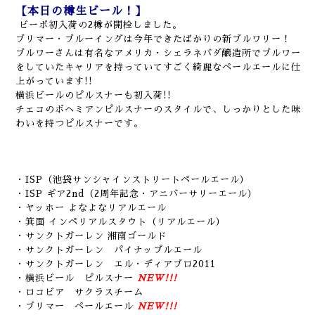
【本日の樽生ビール！】
ビーボ初入荷の2樽が開栓しました。
ブリマー・ブルーイングは今年できたばかりの新ブルワリー！
ブルワーさんは有名なアメリカ・シェラネバダ醸造所でブルワー
をしていたキャリアを持っていて
すごく綺麗なペールエールに仕
上がっています!!
横浜ビールのピルスナーも初入荷!!
チェコのボヘミアンピルスナーのスタイルで、しっかりとした味
わいを持つ
ピルスナーです。
・ISP（池袋サンシャインストリートペールエール）
・ISP ギア2nd（2周年記念・アニバーサリーエール）
・ヤッホー よなよなリアルエール
・
箕面 インペリアルスタウト（リアルエール）
・サンクトガーレン 湘南ゴールド
・サンクトガーレン パイナップルエール
・サンクトガーレン エル・ディアブロ2011
・横浜ビール ピルスナー
NEW!!!
・ロコビア サクラスチーム
・ブリマー ペールエール
NEW!!!