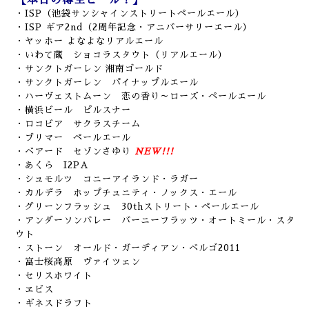
【本日の樽生ビール！】
・ISP（池袋サンシャインストリートペールエール）
・ISP ギア2nd（2周年記念・アニバーサリーエール）
・ヤッホー よなよなリアルエール
・いわて蔵 ショコラスタウト
（リアルエール）
・サンクトガーレン 湘南ゴールド
・サンクトガーレン パイナップルエール
・ハーヴェストムーン 恋の香り～ローズ・ペールエール
・横浜ビール ピルスナー
・ロコビア サクラスチーム
・ブリマー ペールエール
・ベアード セゾンさゆり
NEW!!!
・あくら I2PA
・シュモルツ コニーアイランド・ラガー
・カルデラ ホップチュニティ・ノックス・エール
・グリーンフラッシュ 30thストリート・ペールエール
・アンダーソンバレー バーニーフラッツ・オートミール・スタ
ウト
・ストーン オールド・ガーディアン・ベルゴ2011
・富士桜高原 ヴァイツェン
・セリスホワイト
・ヱビス
・ギネスドラフト