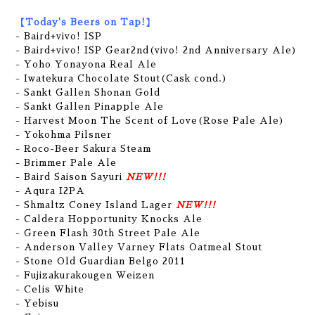
【Today's Beers on Tap!】
- Baird+vivo! ISP
- Baird+vivo! ISP Gear2nd(vivo! 2nd Anniversary Ale)
- Yoho Yonayona Real Ale
- Iwatekura Chocolate Stout(Cask cond.)
-
Sankt Gallen Shonan Gold
- Sankt Gallen Pinapple Ale
- Harvest Moon The Scent of Love(Rose Pale Ale)
- Yokohma Pilsner
- Roco-Beer Sakura Steam
- Brimmer Pale Ale
- Baird Saison Sayuri
NEW!!!
- Aqura I2PA
- Shmaltz Coney Island Lager
NEW!!!
- Caldera Hopportunity Knocks Ale
- Green Flash 30th Street Pale Ale
- Anderson Valley Varney Flats Oatmeal Stout
- Stone Old Guardian Belgo 2011
- Fujizakurakougen Weizen
- Celis White
- Yebisu