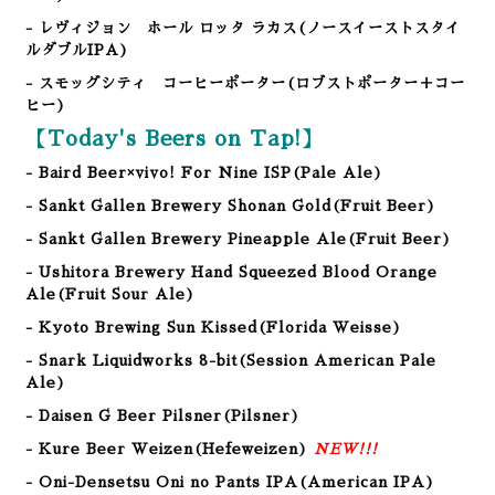
- レヴィジョン ホール ロッタ ラカス(ノースイーストスタイ
ルダブルIPA)
- スモッグシティ コーヒーポーター(ロブストポーター＋コー
ヒー)
【Today's Beers on Tap!】
- Baird Beer×vivo! For Nine ISP(Pale Ale)
- Sankt Gallen Brewery Shonan Gold
(Fruit Beer
)
- Sankt Gallen Brewery Pineapple Ale
(Fruit Beer
)
- Ushitora Brewery Hand Squeezed Blood Orange
Ale(Fruit Sour Ale
)
- Kyoto Brewing Sun Kissed
(Florida Weisse
)
- Snark Liquidworks 8-bit
(Session
American Pale
Ale
)
- Daisen G Beer Pilsner(Pilsner)
- Kure Beer Weizen(Hefeweizen)
NEW!!!
- Oni-Densetsu Oni no Pants IPA(American IPA
)