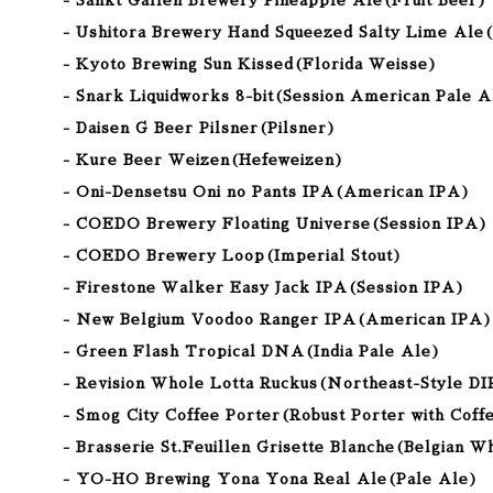
- Sankt Gallen Brewery Pineapple Ale
(Fruit Beer
)
- Ushitora Brewery Hand Squeezed Salty Lime Ale(F
- Kyoto Brewing Sun Kissed
(Florida Weisse
)
- Snark Liquidworks 8-bit
(Session
American Pale A
- Daisen G Beer Pilsner(Pilsner)
- Kure Beer Weizen(Hefeweizen)
- Oni-Densetsu Oni no Pants IPA(American IPA
)
- COEDO Brewery Floating Universe(Session IPA)
- COEDO Brewery Loop(Imperial Stout)
- Firestone Walker Easy Jack IPA(Session IPA)
- New Belgium Voodoo Ranger IPA(American
IPA
)
- Green Flash Tropical DNA(
India Pale Ale
)
- Revision Whole Lotta Ruckus(Northeast-Style D
- Smog City Coffee Porter(Robust Porter with Coff
- Brasserie St.Feuillen Grisette Blanche(Belgian W
- YO-HO Brewing Yona Yona Real Ale(Pale Ale)