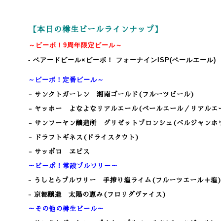
【本日の樽生ビールラインナップ】
～ビーボ！
9
周年限定ビール～
- ベアードビール×ビーボ！ フォーナインISP(ペールエール)
～ビーボ！定番ビール～
- サンクトガーレン 湘南ゴールド(フルーツビール)
- ヤッホー よなよなリアルエール(ペールエール／リアルエ
- サンフーヤン醸造所 グリゼットブロンシュ(ベルジャンホ
- ドラフトギネス(ドライスタウト)
- サッポロ ヱビス
～ビーボ！常設ブルワリー～
- うしとらブルワリー 手搾り塩ライム(フルーツエール＋塩
- 京都醸造 太陽の恵み(フロリダヴァイス)
～その他の樽生ビール～