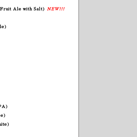
ruit Ale with Salt
)
NEW!!!
le
)
IPA)
ee
)
hite)