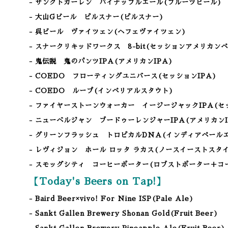
- サンクトガーレン パイナップルエール(フルーツビール)
- 大山Gビール ピルスナー(ピルスナー)
- 呉ビール ヴァイツェン(ヘフェヴァイツェン)
- スナークリキッドワークス 8-bit(セッションアメリカン
- 鬼伝説 鬼のパンツIPA(アメリカンIPA)
- COEDO フローティングユニバース(セッションIPA)
- COEDO ループ(インペリアルスタウト)
- ファイヤーストーンウォーカー イージージャックIPA(セッ
- ニューベルジャン ブードゥーレンジャーIPA(アメリカンI
- グリーンフラッシュ トロピカルDNA(インディアペール
- レヴィジョン ホール ロッタ ラカス(ノースイーストスタイ
- スモッグシティ コーヒーポーター(ロブストポーター＋コ
【Today's Beers on Tap!】
- Baird Beer×vivo! For Nine ISP(Pale Ale)
- Sankt Gallen Brewery Shonan Gold
(Fruit Beer
)