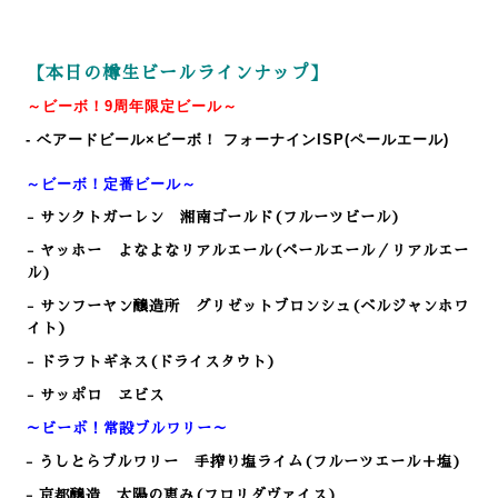
【本日の樽生ビールラインナップ】
～ビーボ！
9
周年限定ビール～
- ベアードビール×ビーボ！ フォーナインISP(ペールエール)
～ビーボ！定番ビール～
- サンクトガーレン 湘南ゴールド(フルーツビール)
- ヤッホー よなよなリアルエール(ペールエール／リアルエー
ル)
- サンフーヤン醸造所 グリゼットブロンシュ(ベルジャンホワ
イト)
- ドラフトギネス(ドライスタウト)
- サッポロ ヱビス
～ビーボ！常設ブルワリー～
- うしとらブルワリー 手搾り塩ライム(フルーツエール＋塩)
- 京都醸造 太陽の恵み(フロリダヴァイス)