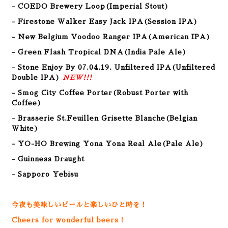
- COEDO Brewery Loop(Imperial Stout)
- Firestone Walker Easy Jack IPA(Session IPA)
- New Belgium Voodoo Ranger IPA(American
IPA
)
- Green Flash Tropical DNA(
India Pale Ale
)
- Stone Enjoy By 07.04.19. Unfiltered IPA(Unfiltered
Double IPA)
NEW!!!
- Smog City Coffee Porter(Robust Porter with
Coffee
)
- Brasserie St.Feuillen Grisette Blanche(Belgian
White)
- YO-HO Brewing Yona Yona Real Ale(Pale Ale)
- Guinness Draught
- Sapporo Yebisu
今夜も美味しいビールと楽しいひと時を！
Cheers for wonderful beers！