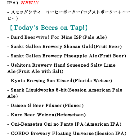
IPA)
NEW!!!
- スモッグシティ コーヒーポーター(ロブストポーター＋コー
ヒー)
【Today's Beers on Tap!】
- Baird Beer×vivo! For Nine ISP(Pale Ale)
- Sankt Gallen Brewery Shonan Gold
(Fruit Beer
)
- Sankt Gallen Brewery Pineapple Ale
(Fruit Beer
)
- Ushitora Brewery Hand Squeezed Salty Lime
Ale(Fruit Ale with Salt
)
- Kyoto Brewing Sun Kissed
(Florida Weisse
)
- Snark Liquidworks 8-bit
(Session
American Pale
Ale
)
- Daisen G Beer Pilsner(Pilsner)
- Kure Beer Weizen(Hefeweizen)
- Oni-Densetsu Oni no Pants IPA(American IPA
)
- COEDO Brewery Floating Universe(Session IPA)