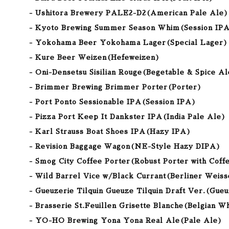
- Ushitora Brewery PALE2-D2(American Pale Ale
)
- Kyoto Brewing Summer Season Whim(Session IP
- Yokohama Beer Yokohama Lager(Special Lager)
- Kure Beer Weizen(Hefeweizen)
- Oni-Densetsu Sisilian Rouge(Begetable & Spice A
- Brimmer Brewing Brimmer Porter(Porter)
- Port Ponto Sessionable IPA(Session IPA)
- Pizza Port Keep It Dankster IPA(India Pale Ale
)
- Karl Strauss Boat Shoes IPA(
Hazy IPA
)
- Revision Baggage Wagon(NE-Style Hazy DIPA)
- Smog City Coffee Porter(Robust Porter with Coff
- Wild Barrel Vice w/Black Currant(Berliner Weis
- Gueuzerie Tilquin Gueuze Tilquin Draft Ver.(Gue
- Brasserie St.Feuillen Grisette Blanche(Belgian W
- YO-HO Brewing Yona Yona Real Ale(Pale Ale)