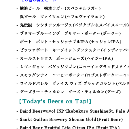
～その他の樽生ビール～
- 横浜ビール 横濱ラガー(スペシャルラガー)
- 呉ビール ヴァイツェン(ヘフェヴァイツェン)
- 鬼伝説 シシリアンルージュ(ベジタブル＆スパイスエール
- ブリマーブルーイング ブリマー・ポーター(ポーター)
- ポート ポント・セッショナブルIPA(セッションIPA)
- ピッツァポート キープイットダンクスター(インディアペ
- カールストラウス ボートシューズ(ヘイジーIPA)
- レヴィジョン バゲッジワゴン(ニューイングランドスタイル
- スモッグシティ コーヒーポーター(ロブストポーター＋コ
- ワイルドバレル ヴァイス ウィズ ブラックカラント(ベル
- グーズリー・ティルカン グーズ・ティルカン
(グーズ)
【Today's Beers on Tap!】
- Baird Beer×vivo! ISP~Ikebukuro SunshineSt. Pale 
- Sankt Gallen Brewery Shonan Gold
(Fruit Beer
)
- Baird Beer Fruitful Life Citrus IPA(Fruit IPA
)