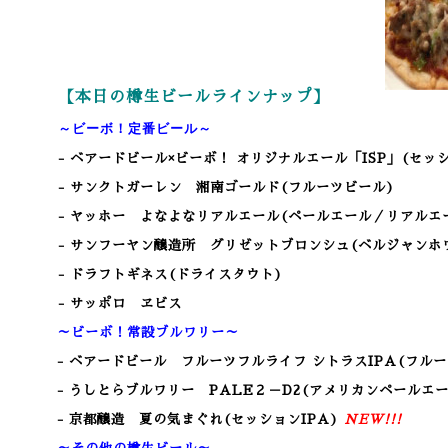
【本日の樽生ビールラインナップ】
～ビーボ！定番ビール～
- ベアードビール×ビーボ！ オリジナルエール「ISP」(セッ
- サンクトガーレン 湘南ゴールド(フルーツビール)
- ヤッホー よなよなリアルエール(ペールエール／リアルエ
- サンフーヤン醸造所 グリゼットブロンシュ(ベルジャンホ
- ドラフトギネス(ドライスタウト)
- サッポロ ヱビス
～ビーボ！常設ブルワリー～
- ベアードビール フルーツフルライフ シトラスIPA(フルー
- うしとらブルワリー PALE２－D2(アメリカンペールエー
- 京都醸造 夏の気まぐれ(セッションIPA)
NEW!!!