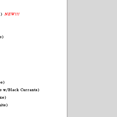
A)
NEW!!!
le)
ee
)
se w/Black Currants)
uze)
hite)