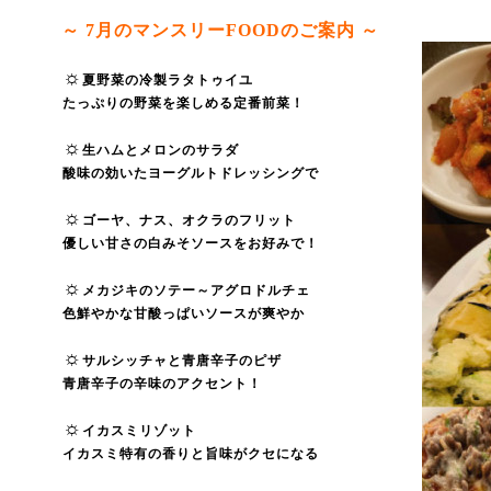
～ 7
月のマンスリーFOODのご案内 ～
☼
夏野菜の冷製ラタトゥイユ
たっぷりの野菜を楽しめる定番前菜！
☼
生ハムとメロンのサラダ
酸味の効いたヨーグルトドレッシングで
☼
ゴーヤ、ナス、オクラのフリット
優しい甘さの白みそソースをお好みで！
☼
メカジキのソテー～アグロドルチェ
色鮮やかな甘酸っぱいソースが爽やか
☼
サルシッチャと青唐辛子のピザ
青唐辛子の辛味のアクセント！
☼
イカスミリゾット
イカスミ特有の香りと旨味がクセになる