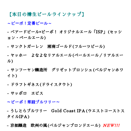
【本日の樽生ビールラインナップ】
～ビーボ！定番ビール～
- ベアードビール×ビーボ！ オリジナルエール「ISP」(セッシ
ョン・ペールエール)
- サンクトガーレン 湘南ゴールド(フルーツビール)
- ヤッホー よなよなリアルエール(ペールエール／リアルエー
ル)
- サンフーヤン醸造所 グリゼットブロンシュ(ベルジャンホワ
イト)
- ドラフトギネス(ドライスタウト)
- サッポロ ヱビス
～ビーボ！常設ブルワリー～
- うしとらブルワリー Gold Coast IPA(ウエストコーストス
タイルIPA)
- 京都醸造 欧州の風(ベルジャンブロンドエール)
NEW!!!