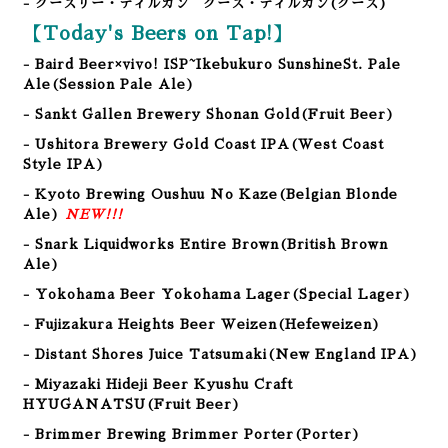
- グーズリー・ティルカン グーズ・ティルカン
(グーズ)
【Today's Beers on Tap!】
- Baird Beer×vivo! ISP~Ikebukuro SunshineSt. Pale
Ale(Session Pale Ale)
- Sankt Gallen Brewery Shonan Gold
(Fruit Beer
)
- Ushitora Brewery Gold Coast IPA(West Coast
Style IPA
)
- Kyoto Brewing Oushuu No Kaze(Belgian Blonde
Ale)
NEW!!!
- Snark Liquidworks Entire Brown(British Brown
Ale)
- Yokohama Beer Yokohama Lager(Special Lager)
- Fujizakura Heights Beer Weizen(Hefeweizen)
- Distant Shores Juice Tatsumaki(New England IPA)
- Miyazaki Hideji Beer Kyushu Craft
HYUGANATSU(Fruit Beer)
- Brimmer Brewing Brimmer Porter(Porter)