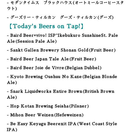
- モダンタイムス ブラックハウス(オートミールコーヒースタ
ウト)
- グーズリー・ティルカン グーズ・ティルカン
(グーズ)
【Today's Beers on Tap!】
- Baird Beer×vivo! ISP~Ikebukuro SunshineSt. Pale
Ale(Session Pale Ale)
- Sankt Gallen Brewery Shonan Gold
(Fruit Beer
)
- Baird Beer Japan Tale Ale
(Fruit Beer
)
- Baird Beer Joie de Vivre(Belgian Dubbel
)
- Kyoto Brewing Oushuu No Kaze(Belgian Blonde
Ale)
- Snark Liquidworks Entire Brown(British Brown
Ale)
- Hop Kotan Brewing Seisha
(Pilsner
)
- Mihon Beer Weizen(Hefeweizen)
- Be Easy Keyagu Beerexit IPA(West Coast Style
IPA)