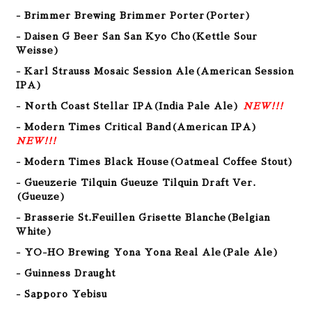
- Brimmer Brewing Brimmer Porter(Porter)
- Daisen G Beer San San Kyo Cho
(Kettle Sour
Weisse
)
- Karl Strauss Mosaic Session Ale(American Session
IPA)
- North Coast Stellar IPA(India Pale Ale)
NEW!!!
- Modern Times Critical Band(American
IPA
)
NEW!!!
- Modern Times Black House(Oatmeal Coffee Stout
)
- Gueuzerie Tilquin Gueuze Tilquin Draft Ver.
(Gueuze)
- Brasserie St.Feuillen Grisette Blanche(Belgian
White)
- YO-HO Brewing Yona Yona Real Ale(Pale Ale)
- Guinness Draught
- Sapporo Yebisu