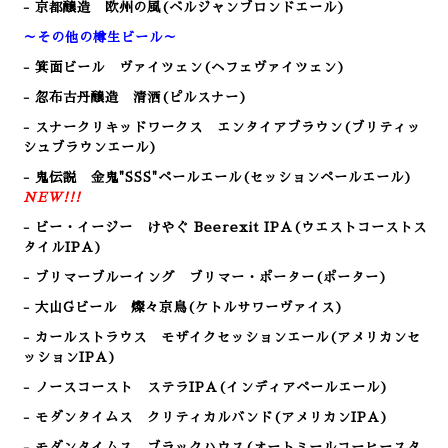
- 京都醸造 欧州の風(ベルジャンブロンドエール)
～その他の樽生ビール～
- 箕面ビール ヴァイツェン(ヘフェヴァイツェン)
- 忽布古丹醸造 清洒(ピルスナー)
- スナークリキッドワークス エンタイアブラウン(ブリティッ
シュブラウンエール)
- 鬼伝説 金鬼"SSS"ペールエール(セッションペールエール)
NEW!!!
- ビー・イージー けやぐ Beerexit IPA(ウエストコーストス
タイルIPA)
- ブリマーブルーイング ブリマー・ポーター(ポーター)
- 大山Gビール 燦々京鳥(ケトルサワーヴァイス)
- カールストラウス モザイクセッションエール(アメリカンセ
ッションIP
A)
- ノースコースト ステラIPA(インディアペールエール)
- モダンタイムス クリティカルバンド(アメリカンIPA)
- モダンタイムス ブラックハウス(オートミールコーヒースタ