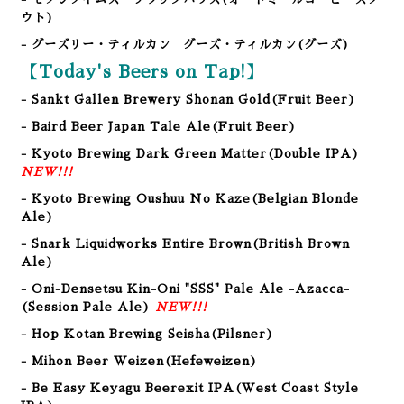
ウト)
- グーズリー・ティルカン グーズ・ティルカン
(グーズ)
【Today's Beers on Tap!】
- Sankt Gallen Brewery Shonan Gold
(Fruit Beer
)
- Baird Beer Japan Tale Ale
(Fruit Beer
)
- Kyoto Brewing Dark Green Matter(Double IPA
)
NEW!!!
- Kyoto Brewing Oushuu No Kaze(Belgian Blonde
Ale)
- Snark Liquidworks Entire Brown(British Brown
Ale)
- Oni-Densetsu Kin-Oni "SSS" Pale Ale -Azacca-
(Session Pale Ale)
NEW!!!
- Hop Kotan Brewing Seisha
(Pilsner
)
- Mihon Beer Weizen(Hefeweizen)
- Be Easy Keyagu Beerexit IPA(West Coast Style