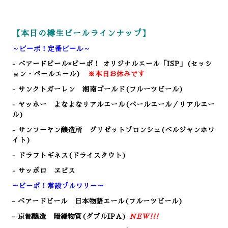
【本日の樽生ビールラインナップ】
～ビーボ！定番ビール～
- ベアードビール×ビーボ！ オリジナルエール「ISP」(セッシ
ョン・ペールエール)
※本日お休みです
- サンクトガーレン 湘南ゴールド(フルーツビール)
- ヤッホー よなよなリアルエール(ペールエール／リアルエー
ル)
- サンフーヤン醸造所 グリゼットブロンシュ(ベルジャンホワ
イト)
- ドラフトギネス(ドライスタウト)
- サッポロ ヱビス
～ビーボ！常設ブルワリー～
- ベアードビール 日本物語エール
(フルーツビール
)
- 京都醸造 暗緑物質(ダブルIPA)
NEW!!!