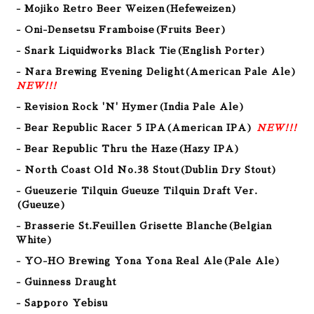
- Mojiko Retro Beer Weizen(Hefeweizen)
- Oni-Densetsu Framboise(Fruits Beer)
- Snark Liquidworks Black Tie(English Porter)
- Nara Brewing Evening Delight(American Pale Ale)
NEW!!!
- Revision Rock 'N' Hymer(India Pale Ale)
- Bear Republic Racer 5 IPA(American IPA)
NEW!!!
- Bear Republic Thru the Haze(Hazy
IPA
)
- North Coast Old No.38 Stout(Dublin Dry Stout
)
- Gueuzerie Tilquin Gueuze Tilquin Draft Ver.
(Gueuze)
- Brasserie St.Feuillen Grisette Blanche(Belgian
White)
- YO-HO Brewing Yona Yona Real Ale(Pale Ale)
- Guinness Draught
- Sapporo Yebisu