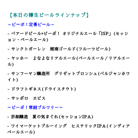
【本日の樽生ビールラインナップ】
～ビーボ！定番ビール～
- ベアードビール×ビーボ！ オリジナルエール「ISP」(セッシ
ョン・ペールエール)
- サンクトガーレン 湘南ゴールド(フルーツビール)
- ヤッホー よなよなリアルエール(ペールエール／リアルエー
ル)
- サンフーヤン醸造所 グリゼットブロンシュ(ベルジャンホワ
イト)
- ドラフトギネス(ドライスタウト)
- サッポロ ヱビス
～ビーボ！常設ブルワリー～
- 京都醸造 夏の気まぐれ(セッションIPA)
- ワイマーケットブルーイング ヒステリックIPA(インディア
ペールエール)