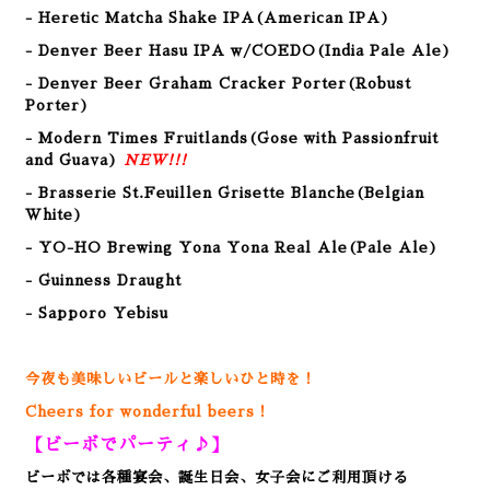
- Heretic Matcha Shake IPA(American
IPA
)
- Denver Beer Hasu IPA w/COEDO(India Pale Ale)
- Denver Beer Graham Cracker Porter(Robust
Porter
)
- Modern Times Fruitlands(Gose with Passionfruit
and Guava)
NEW!!!
- Brasserie St.Feuillen Grisette Blanche(Belgian
White)
- YO-HO Brewing Yona Yona Real Ale(Pale Ale)
- Guinness Draught
- Sapporo Yebisu
今夜も美味しいビールと楽しいひと時を！
Cheers for wonderful beers！
【ビーボでパーティ♪】
ビーボでは各種宴会、誕生日会、女子会にご利用頂ける