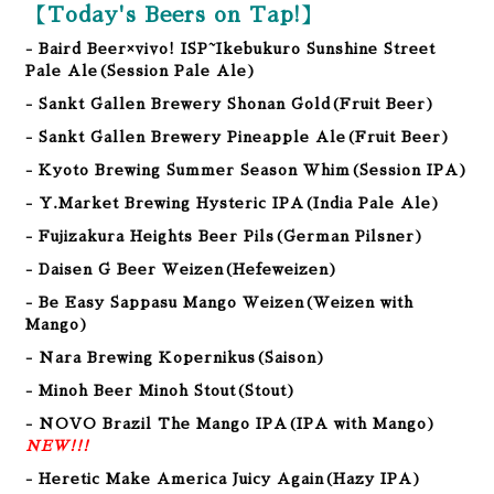
【Today's Beers on Tap!】
- Baird Beer×vivo! ISP~Ikebukuro Sunshine Street
Pale Ale
(Session Pale Ale
)
- Sankt Gallen Brewery Shonan Gold
(Fruit Beer
)
- Sankt Gallen Brewery Pineapple Ale
(Fruit Beer
)
- Kyoto Brewing Summer Season Whim(Session IPA)
- Y.Market Brewing Hysteric IPA(India Pale Ale)
- Fujizakura Heights Beer Pils(German Pilsner)
- Daisen G Beer Weizen(Hefeweizen)
- Be Easy Sappasu Mango Weizen(Weizen with
Mango)
- Nara Brewing Kopernikus(Saison)
- Minoh Beer Minoh Stout(Stout)
- NOVO Brazil The Mango IPA(IPA with Mango)
NEW!!!
- Heretic Make America Juicy Again(Hazy IPA)