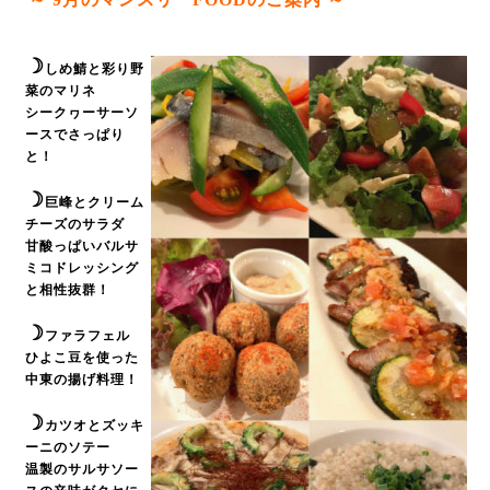
☽
しめ鯖と彩り野
菜のマリネ
シークヮーサーソ
ースでさっぱり
と！
☽
巨峰とクリーム
チーズのサラダ
甘酸っぱいバルサ
ミコドレッシング
と相性抜群！
☽
ファラフェル
ひよこ豆を使った
中東の揚げ料理！
☽
カツオとズッキ
ーニのソテー
温製のサルサソー