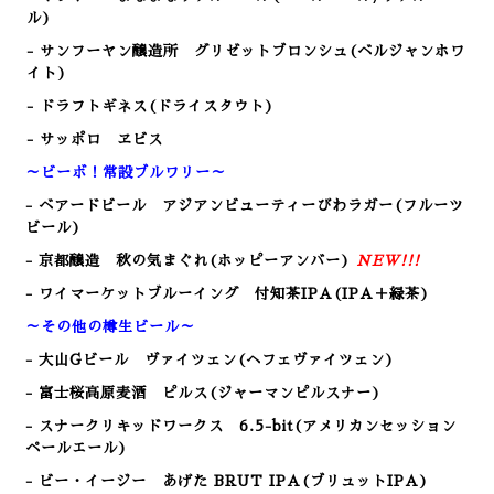
ル)
- サンフーヤン醸造所 グリゼットブロンシュ(ベルジャンホワ
イト)
- ドラフトギネス(ドライスタウト)
- サッポロ ヱビス
～ビーボ！常設ブルワリー～
- ベアードビール アジアンビューティーびわラガー(フルーツ
ビール)
- 京都醸造 秋の気まぐれ(ホッピーアンバー)
NEW!!!
- ワイマーケットブルーイング 付知茶IPA(IPA＋緑茶)
～その他の樽生ビール～
- 大山Gビール
ヴァイツェン(ヘフェヴァイツェン)
- 富士桜高原麦酒 ピルス
(ジャーマンピルスナー)
- スナークリキッドワークス 6.5-bit(アメリカンセッション
ペールエール)
- ビー・イージー あげた BRUT IPA(ブリュットIPA)