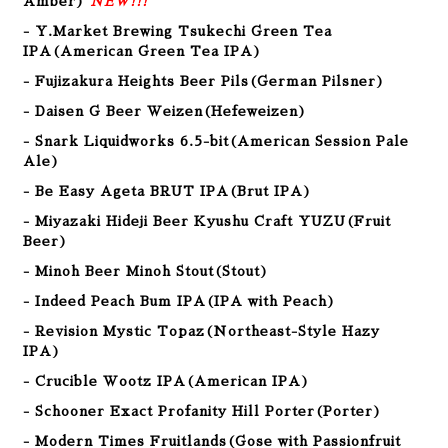
Amber)
NEW!!!
- Y.Market Brewing Tsukechi Green Tea
IPA(American Green Tea IPA)
- Fujizakura Heights Beer Pils(German Pilsner)
- Daisen G Beer Weizen(Hefeweizen)
- Snark Liquidworks 6.5-bit(American Session Pale
Ale)
- Be Easy Ageta BRUT IPA(Brut IPA)
- Miyazaki Hideji Beer Kyushu Craft YUZU(Fruit
Beer)
- Minoh Beer Minoh Stout(Stout)
- Indeed Peach Bum IPA(IPA with Peach)
- Revision Mystic Topaz(Northeast-Style Hazy
IPA
)
- Crucible Wootz IPA(American IPA)
- Schooner Exact Profanity Hill Porter(Porter
)
- Modern Times Fruitlands(Gose with Passionfruit