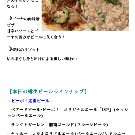
スの辛味がクセに
なる！
☽
ゴーヤの肉味噌
ピザ
甘辛いソースとゴ
ーヤの苦みがビールに良く合う！
☽
焼鮎のリゾット
鮎のほぐし身と出汁による優しい味わい！
【本日の樽生ビールラインナップ】
～ビーボ！定番ビール～
- ベアードビール×ビーボ！ オリジナルエール「ISP」(セッシ
ョンペールエール)
- サンクトガーレン 湘南ゴールド(フルーツビール)
- ヤッホー よなよなリアルエール(ペールエール/リアルエー