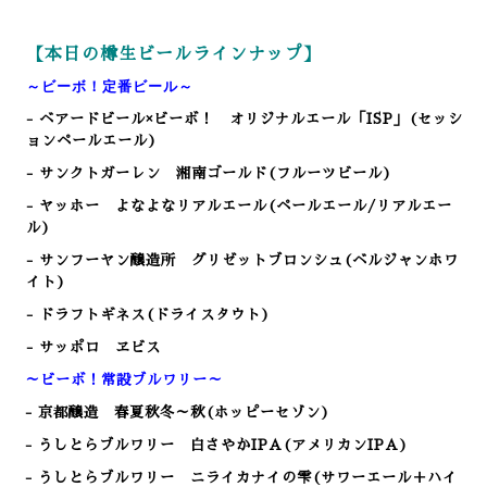
【本日の樽生ビールラインナップ】
～ビーボ！定番ビール～
- ベアードビール×ビーボ！ オリジナルエール「ISP」(セッシ
ョンペールエール)
- サンクトガーレン 湘南ゴールド(フルーツビール)
- ヤッホー よなよなリアルエール(ペールエール/リアルエー
ル)
- サンフーヤン醸造所 グリゼットブロンシュ(ベルジャンホワ
イト)
- ドラフトギネス(ドライスタウト)
- サッポロ ヱビス
～ビーボ！常設ブルワリー～
- 京都醸造 春夏秋冬～秋(ホッピーセゾン)
- うしとらブルワリー 白さやかIPA(アメリカンIPA)
- うしとらブルワリー ニライカナイの雫(サワーエール＋ハイ