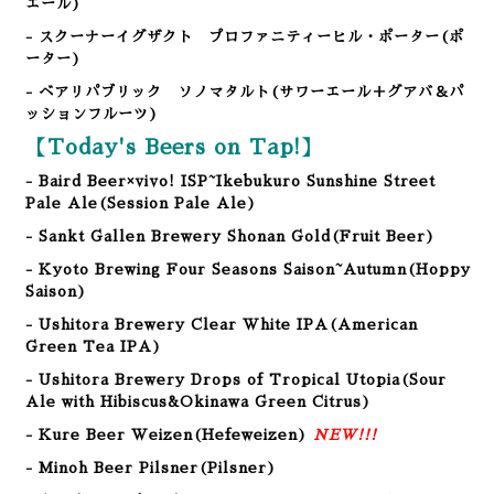
エール)
- スクーナーイグザクト プロファニティーヒル・ポーター(ポ
ーター)
- ベアリパブリック ソノマタルト(サワーエール＋グアバ＆パ
ッションフルーツ)
【Today's Beers on Tap!】
- Baird Beer×vivo! ISP~Ikebukuro Sunshine Street
Pale Ale
(Session Pale Ale
)
- Sankt Gallen Brewery Shonan Gold
(Fruit Beer
)
- Kyoto Brewing Four Seasons Saison~Autumn(Hoppy
Saison)
- Ushitora Brewery Clear White IPA(American
Green Tea IPA)
- Ushitora Brewery Drops of Tropical Utopia(Sour
Ale with Hibiscus&Okinawa Green Citrus)
- Kure Beer Weizen(Hefeweizen)
NEW!!!
- Minoh Beer Pilsner(Pilsner)