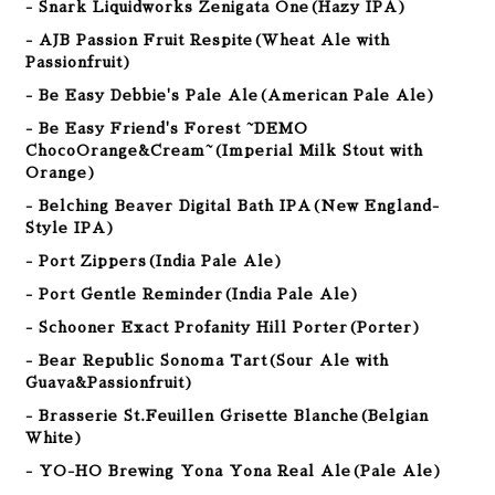
- Snark Liquidworks Zenigata One(Hazy IPA)
- AJB Passion Fruit Respite(Wheat Ale with
Passionfruit)
- Be Easy Debbie's Pale Ale(American Pale Ale)
- Be Easy Friend's Forest ~DEMO
ChocoOrange&Cream~(Imperial Milk Stout with
Orange)
- Belching Beaver Digital Bath IPA(New England-
Style IPA)
- Port Zippers(India Pale Ale
)
- Port Gentle Reminder(India Pale Ale)
- Schooner Exact Profanity Hill Porter(Porter
)
- Bear Republic Sonoma Tart(Sour Ale with
Guava&Passionfruit)
- Brasserie St.Feuillen Grisette Blanche(Belgian
White)
- YO-HO Brewing Yona Yona Real Ale(Pale Ale)