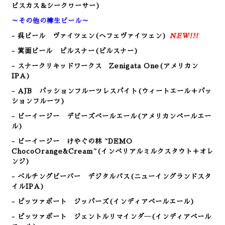
ビスカス＆シークヮーサー)
～その他の樽生ビール～
- 呉ビール
ヴァイツェン(ヘフェヴァイツェン)
NEW!!!
- 箕面ビール ピルスナー(ピルスナー)
- スナークリキッドワークス Zenigata One(アメリカン
IPA)
- AJB パッションフルーツレスパイト(ウィートエール＋パッ
ションフルーツ)
- ビーイージー デビーズペールエール(アメリカンペールエー
ル
)
- ビーイージー けやぐの林 ~DEMO
ChocoOrange&Cream~(インペリアルミルクスタウト＋オレ
ンジ
)
- ベルチングビーバー デジタルバス(ニューイングランドスタ
イルIPA)
- ピッツァポート ジッパーズ(インディアペールエール)
- ピッツァポート ジェントルリマインダ―(インディアペール