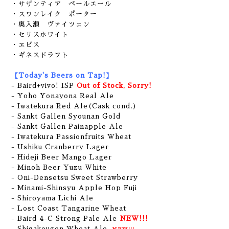
・サザンティア ペールエール
・スワンレイク ポーター
・奥入瀬 ヴァイツェン
・セリスホワイト
・ヱビス
・ギネスドラフト
【Today's Beers on Tap!】
- Baird+vivo! ISP
Out of Stock, Sorry!
- Yoho Yonayona Real Ale
- Iwatekura Red Ale(Cask cond.)
- Sankt Gallen Syounan Gold
-
Sankt Gallen Painapple Ale
- Iwatekura Passionfruits Wheat
- Ushiku Cranberry Lager
- Hideji Beer Mango Lager
- Minoh Beer Yuzu White
- Oni-Densetsu Sweet Strawberry
- Minami-Shinsyu Apple Hop Fuji
- Shiroyama Lichi Ale
- Lost Coast Tangarine Wheat
- Baird 4-C Strong Pale Ale
NEW!!!
- Shigakougen Wheat Ale