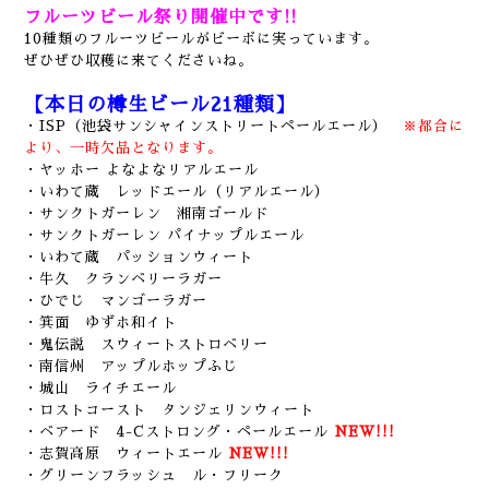
フルーツビール祭り開催中です!!
10種類のフルーツビールがビーボに実っています。
ぜひぜひ収穫に来てくださいね。
【本日の樽生ビール21種類】
・ISP（池袋サンシャインストリートペールエール）
※都合に
より、一時欠品となります。
・ヤッホー よなよなリアルエール
・いわて蔵 レッドエール
（リアルエール）
・サンクトガーレン 湘南ゴールド
・サンクトガーレン パイナップルエール
・いわて蔵 パッションウィート
・牛久 クランベリーラガー
・ひでじ マンゴーラガー
・箕面 ゆずホ和イト
・鬼伝説 スウィートストロベリー
・南信州 アップルホップふじ
・城山 ライチエール
・ロストコースト タンジェリンウィート
・ベアード 4-Cストロング・ペールエール
NEW!!!
・志賀高原 ウィートエール
NEW!!!
・グリーンフラッシュ ル・フリーク