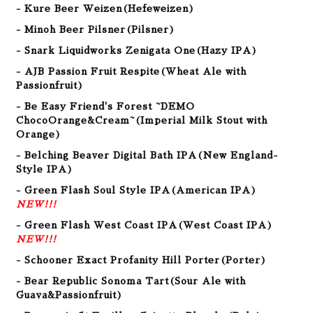
- Kure Beer Weizen(Hefeweizen)
- Minoh Beer Pilsner(Pilsner)
- Snark Liquidworks Zenigata One(Hazy IPA)
- AJB Passion Fruit Respite(Wheat Ale with
Passionfruit)
- Be Easy Friend's Forest ~DEMO
ChocoOrange&Cream~(Imperial Milk Stout with
Orange)
- Belching Beaver Digital Bath IPA(New England-
Style IPA)
- Green Flash Soul Style IPA(American IPA
)
NEW!!!
- Green Flash West Coast IPA(West Coast IPA)
NEW!!!
- Schooner Exact Profanity Hill Porter(Porter
)
- Bear Republic Sonoma Tart(Sour Ale with
Guava&Passionfruit)