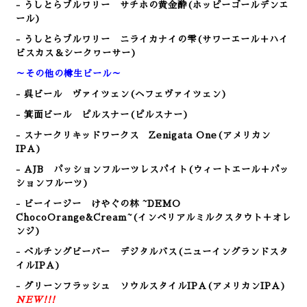
- うしとらブルワリー サチホの黄金酔(ホッピーゴールデンエ
ール)
- うしとらブルワリー ニライカナイの雫(サワーエール＋ハイ
ビスカス＆シークヮーサー)
～その他の樽生ビール～
- 呉ビール
ヴァイツェン(ヘフェヴァイツェン)
- 箕面ビール ピルスナー(ピルスナー)
- スナークリキッドワークス Zenigata One(アメリカン
IPA)
- AJB パッションフルーツレスパイト(ウィートエール＋パッ
ションフルーツ)
- ビーイージー けやぐの林 ~DEMO
ChocoOrange&Cream~(インペリアルミルクスタウト＋オレ
ンジ
)
- ベルチングビーバー デジタルバス(ニューイングランドスタ
イルIPA)
- グリーンフラッシュ ソウルスタイルIPA(アメリカンIPA)
NEW!!!