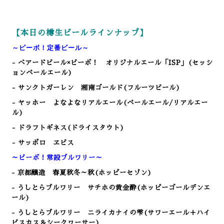
【本日の樽生ビールラインナップ】
～ビーボ！定番ビール～
- ベアードビール×ビーボ！ オリジナルエール「ISP」(セッシ
ョンペールエール)
- サンクトガーレン 湘南ゴールド(フルーツビール)
- ヤッホー よなよなリアルエール(ペールエール/リアルエー
ル)
- ドラフトギネス(ドライスタウト)
- サッポロ ヱビス
～ビーボ！常設ブルワリー～
- 京都醸造 春夏秋冬～秋(ホッピーセゾン)
- うしとらブルワリー サチホの黄金酔(ホッピーゴールデンエ
ール)
- うしとらブルワリー ニライカナイの雫(サワーエール＋ハイ
ビスカス＆シークヮーサー)