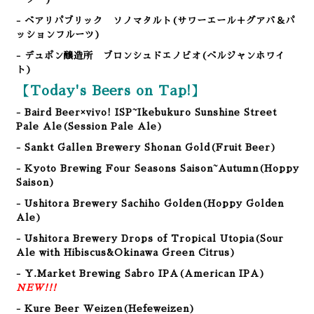
- ベアリパブリック ソノマタルト(サワーエール＋グアバ＆パ
ッションフルーツ)
- デュポン醸造所 ブロンシュドエノビオ(ベルジャンホワイ
ト)
【Today's Beers on Tap!】
- Baird Beer×vivo! ISP~Ikebukuro Sunshine Street
Pale Ale
(Session Pale Ale
)
- Sankt Gallen Brewery Shonan Gold
(Fruit Beer
)
- Kyoto Brewing Four Seasons Saison~Autumn(Hoppy
Saison)
- Ushitora Brewery Sachiho Golden(Hoppy Golden
Ale)
- Ushitora Brewery Drops of Tropical Utopia(Sour
Ale with Hibiscus&Okinawa Green Citrus)
- Y.Market Brewing Sabro IPA(American IPA)
NEW!!!
- Kure Beer Weizen(Hefeweizen)