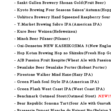
- Sankt Gallen Brewery Shonan Gold
(Fruit Beer
)
- Kyoto Brewing Four Seasons Saison~Autumn(Hopp
- Ushitora Brewery Hand Squeezed Raspberry Sour
- Y.Market Brewing Sabro IPA(American IPA)
- Kure Beer Weizen(Hefeweizen)
- Minoh Beer Pilsner(Pilsner)
- Oni-Densetsu NEW KASHIKOJIMA 3(New Englan
- Hop Kotan Brewing Hop no Shizuku(Fresh Hop G
- AJB Passion Fruit Respite(Wheat Ale with Passion
- Swanlake Beer Swanlake Porter(Robust Porter)
- Firestone Walker Mind Haze(Hazy IPA)
- Green Flash Soul Style IPA(American IPA
)
- Green Flash West Coast IPA(West Coast IPA)
- Benchmark Oatmeal Stout(Oatmeal Stout
)
NEW!!
- Bear Republic Sonoma Tart(Sour Ale with Guava&
- Brasserie Dupont Blanche du Hainaut Bio(Belgian