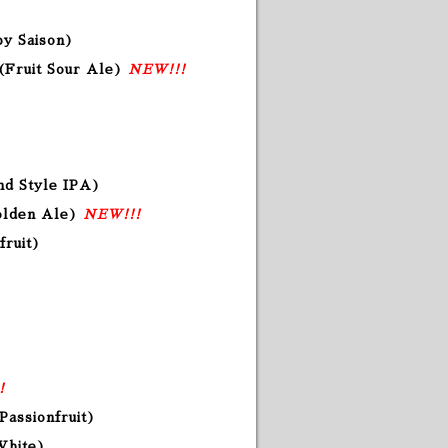
y Saison)
(Fruit Sour Ale)
NEW!!!
d Style IPA)
olden Ale)
NEW!!!
fruit)
!
Passionfruit)
 White)