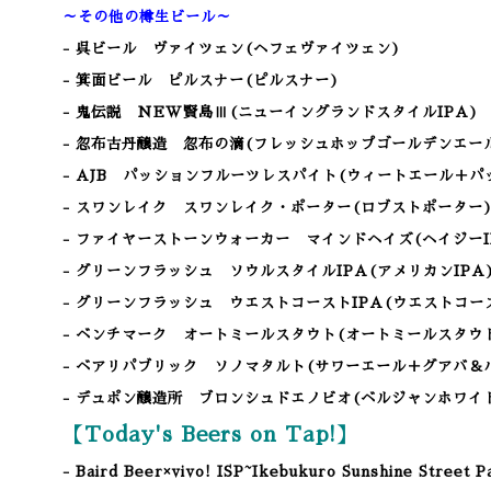
～その他の樽生ビール～
- 呉ビール
ヴァイツェン(ヘフェヴァイツェン)
- 箕面ビール ピルスナー(ピルスナー)
- 鬼伝説 NEW賢島Ⅲ(ニューイングランドスタイルIPA)
- 忽布古丹醸造 忽布の滴(フレッシュホップゴールデンエー
- AJB パッションフルーツレスパイト(ウィートエール＋パ
- スワンレイク スワンレイク・ポーター(ロブストポーター
- ファイヤーストーンウォーカー マインドヘイズ(ヘイジーI
- グリーンフラッシュ ソウルスタイルIPA(アメリカンIPA
- グリーンフラッシュ ウエストコーストIPA(ウエストコー
- ベンチマーク オートミールスタウト(オートミールスタウ
- ベアリパブリック ソノマタルト(サワーエール＋グアバ＆
- デュポン醸造所 ブロンシュドエノビオ(ベルジャンホワイ
【Today's Beers on Tap!】
- Baird Beer×vivo! ISP~Ikebukuro Sunshine Street P