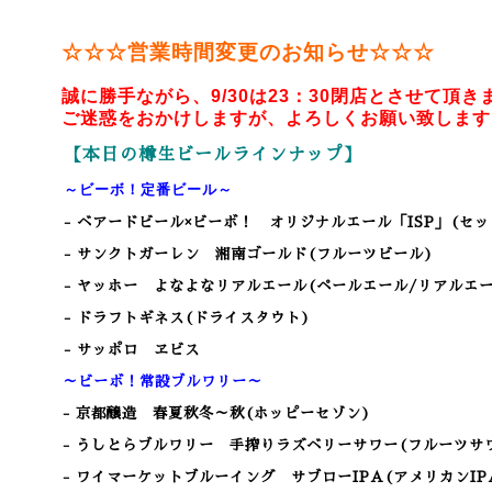
☆☆☆営業時間変更のお知らせ☆☆☆
誠に勝手ながら、9/30は23：30閉店とさせて頂き
ご迷惑をおかけしますが、よろしくお願い致します
【本日の樽生ビールラインナップ】
～ビーボ！定番ビール～
- ベアードビール×ビーボ！ オリジナルエール「ISP」(セ
- サンクトガーレン 湘南ゴールド(フルーツビール)
- ヤッホー よなよなリアルエール(ペールエール/リアルエー
- ドラフトギネス(ドライスタウト)
- サッポロ ヱビス
～ビーボ！常設ブルワリー～
- 京都醸造 春夏秋冬～秋(ホッピーセゾン)
- うしとらブルワリー 手搾りラズベリーサワー(フルーツサ
- ワイマーケットブルーイング サブローIPA(アメリカンIP