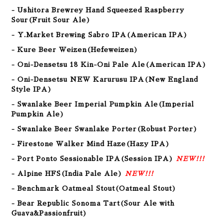
- Ushitora Brewrey Hand Squeezed Raspberry
Sour(Fruit Sour Ale)
- Y.Market Brewing Sabro IPA(American IPA)
- Kure Beer Weizen(Hefeweizen)
- Oni-Densetsu 18 Kin-Oni Pale Ale(American IPA)
- Oni-Densetsu NEW Karurusu IPA(New England
Style IPA)
- Swanlake Beer Imperial Pumpkin Ale(Imperial
Pumpkin Ale)
- Swanlake Beer Swanlake Porter(Robust Porter)
- Firestone Walker Mind Haze(Hazy IPA)
- Port Ponto Sessionable IPA(Session IPA
)
NEW!!!
- Alpine HFS(India Pale Ale)
NEW!!!
- Benchmark Oatmeal Stout(Oatmeal Stout
)
- Bear Republic Sonoma Tart(Sour Ale with
Guava&Passionfruit)