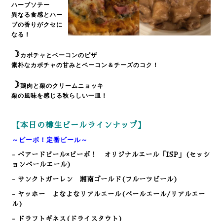
ハーブソテー
異なる食感とハー
ブの香りがクセに
なる！
☽
カボチャとベーコンのピザ
素朴なカボチャの甘みとベーコン＆チーズのコク！
☽
鶏肉と栗のクリームニョッキ
栗の風味を感じる秋らしい一皿！
【本日の樽生ビールラインナップ】
～ビーボ！定番ビール～
- ベアードビール×ビーボ！ オリジナルエール「ISP」(セッシ
ョンペールエール)
- サンクトガーレン 湘南ゴールド(フルーツビール)
- ヤッホー よなよなリアルエール(ペールエール/リアルエー
ル)
- ドラフトギネス(ドライスタウト)