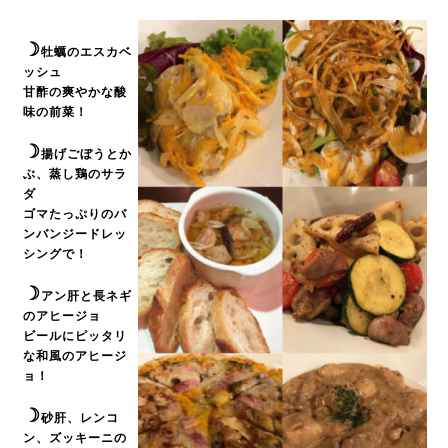
☽
牡蠣のエスカベ
ッシュ
甘酢の爽やかな酸
味の前菜！
☽
揚げごぼうとか
ぶ、蒸し鶏のサラ
ダ
ゴマたっぷりのバ
ンバンジードレッ
シングで！
☽
アン肝と長ネギ
のアヒージョ
ビールにピッタリ
な和風のアヒージ
ョ！
☽
砂肝、レンコ
ン、ズッキーニの