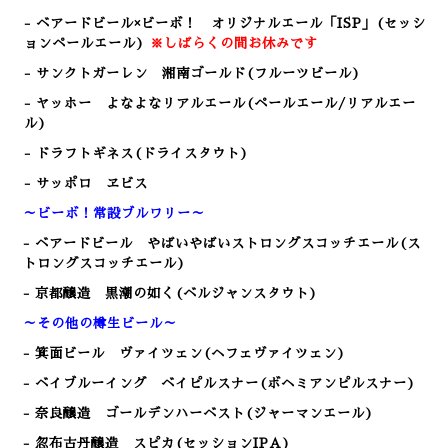
- ベアードビール×ビーボ！ オリジナルエール「ISP」(セッシ
ョンペールエール)
※しばらくの間お休みです
- サンクトガーレン 湘南ゴールド(フルーツビール)
- ヤッホー よなよなリアルエール(ペールエール/リアルエー
ル)
- ドラフトギネス(ドライスタウト)
- サッポロ ヱビス
～ビーボ！常設ブルワリー～
- ベアードビール やばいやばいストロングスコッチエール(ス
トロングスコッチエール)
- 京都醸造 黒潮の如く(ベルジャンスタウト)
～その他の樽生ビール～
- 箕面ビール
ヴァイツェン(ヘフェヴァイツェン)
- ベイブルーイング ベイピルスナー(ボヘミアンピルスナー)
- 奈良醸造
ゴールデンハーベスト(ジャーマンエール)
- 忽布古丹醸造 スピカ
(セッションIPA)