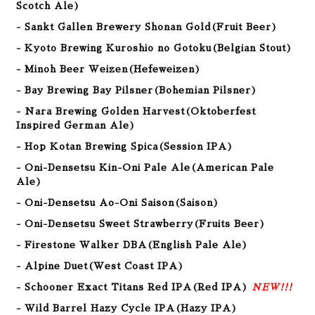
Scotch Ale
)
- Sankt Gallen Brewery Shonan Gold(Fruit Beer)
- Kyoto Brewing Kuroshio no Gotoku(Belgian Stout)
- Minoh Beer Weizen(Hefeweizen)
- Bay Brewing Bay Pilsner
(Bohemian Pilsner)
- Nara Brewing Golden Harvest(Oktoberfest
Inspired German Ale)
- Hop Kotan Brewing Spica(Session IPA)
- Oni-Densetsu Kin-Oni Pale Ale(American Pale
Ale)
- Oni-Densetsu Ao-Oni Saison(Saison)
- Oni-Densetsu Sweet Strawberry(Fruits Beer)
- Firestone Walker DBA(English Pale Ale)
- Alpine Duet(West Coast IPA)
- Schooner Exact Titans Red IPA(Red IPA)
NEW!!!
- Wild Barrel Hazy Cycle IPA(Hazy IPA)