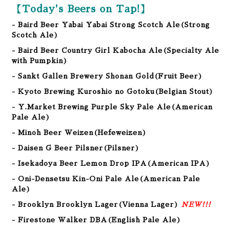
【Today's Beers on Tap!】
- Baird Beer Yabai Yabai Strong Scotch Ale
(Strong
Scotch Ale
)
- Baird Beer Country Girl Kabocha Ale(Specialty Ale
with Pumpkin)
- Sankt Gallen Brewery Shonan Gold(Fruit Beer)
- Kyoto Brewing Kuroshio no Gotoku(Belgian Stout)
- Y.Market Brewing Purple Sky Pale Ale(American
Pale Ale)
- Minoh Beer Weizen
(Hefeweizen)
- Daisen G Beer Pilsner(Pilsner)
- Isekadoya Beer Lemon Drop IPA(American IPA)
- Oni-Densetsu Kin-Oni Pale Ale(American Pale
Ale)
- Brooklyn Brooklyn Lager(Vienna Lager)
NEW!!!
- Firestone Walker DBA(English Pale Ale)