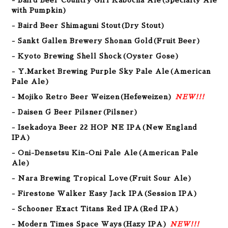
- Baird Beer Country Girl Kabocha Ale(Specialty Ale
with Pumpkin)
- Baird Beer Shimaguni Stout(Dry Stout)
- Sankt Gallen Brewery Shonan Gold(Fruit Beer)
- Kyoto Brewing Shell Shock(Oyster Gose)
- Y.Market Brewing Purple Sky Pale Ale(American
Pale Ale)
- Mojiko Retro Beer Weizen
(Hefeweizen)
NEW!!!
- Daisen G Beer Pilsner(Pilsner)
- Isekadoya Beer 22 HOP NE IPA(New England
IPA)
- Oni-Densetsu Kin-Oni Pale Ale(American Pale
Ale)
- Nara Brewing Tropical Love(Fruit Sour Ale)
- Firestone Walker Easy Jack IPA(Session IPA)
- Schooner Exact Titans Red IPA(Red IPA)
- Modern Times Space Ways(Hazy IPA)
NEW!!!