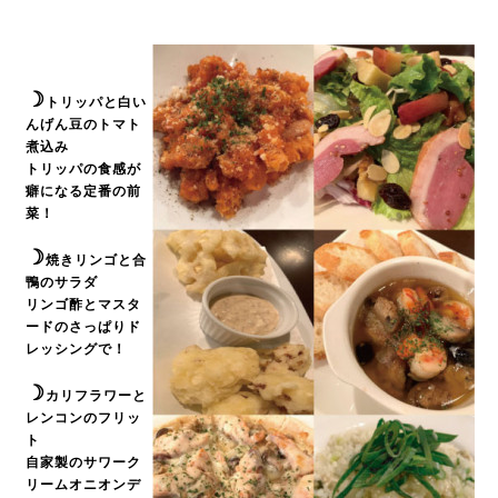
☽
トリッパと白い
んげん豆のトマト
煮込み
トリッパの食感が
癖になる定番の前
菜！
☽
焼きリンゴと合
鴨のサラダ
リンゴ酢とマスタ
ードのさっぱりド
レッシングで！
☽
カリフラワーと
レンコンのフリッ
ト
自家製のサワーク
リームオニオンデ