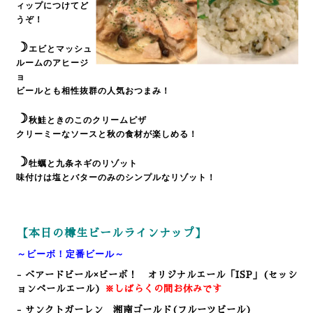
ィップにつけてど
うぞ！
☽
エビとマッシュ
ルームのアヒージ
ョ
ビールとも相性抜群の人気おつまみ！
☽
秋鮭ときのこのクリームピザ
クリーミーなソースと秋の食材が楽しめる！
☽
牡蠣と九条ネギのリゾット
味付けは塩とバターのみのシンプルなリゾット！
【本日の樽生ビールラインナップ】
～ビーボ！定番ビール～
- ベアードビール×ビーボ！ オリジナルエール「ISP」(セッシ
ョンペールエール)
※しばらくの間お休みです
- サンクトガーレン 湘南ゴールド(フルーツビール)