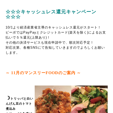
☆☆☆キャッシュレス還元キャンペーン
☆☆☆
10/1より経済産業省主導のキャッシュレス還元がスタート！
ビーボではPayPayとクレジットカード(楽天を除く)によるお支
払いで５％還元
(上限あり)
！
その他の決済サービスも現在申請中で、順次対応予定！
対応次第、各種SNSにて告知していきますのでよろしくお願い
します。
～ 11
月のマンスリーFOODのご案内 ～
☽
トリッパと白い
んげん豆のトマト
煮込み