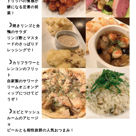
トリッパの食感が
癖になる定番の前
菜！
☽
焼きリンゴと合
鴨のサラダ
リンゴ酢とマスタ
ードのさっぱりド
レッシングで！
☽
カリフラワーと
レンコンのフリッ
ト
自家製のサワーク
リームオニオンデ
ィップにつけてど
うぞ！
☽
エビとマッシュ
ルームのアヒージ
ョ
ビールとも相性抜群の人気おつまみ！