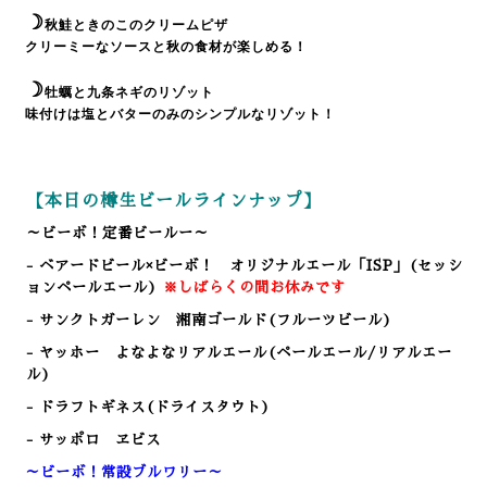
☽
秋鮭ときのこのクリームピザ
クリーミーなソースと秋の食材が楽しめる！
☽
牡蠣と九条ネギのリゾット
味付けは塩とバターのみのシンプルなリゾット！
【本日の樽生ビールラインナップ】
～ビーボ！定番ビールー～
- ベアードビール×ビーボ！ オリジナルエール「ISP」(セッシ
ョンペールエール)
※しばらくの間お休みです
- サンクトガーレン 湘南ゴールド(フルーツビール)
- ヤッホー よなよなリアルエール(ペールエール/リアルエー
ル)
- ドラフトギネス(ドライスタウト)
- サッポロ ヱビス
～ビーボ！常設ブルワリー～