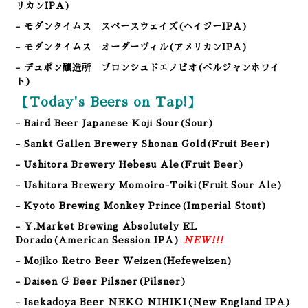
リカンIPA)
- モダンタイムス スペースウェイズ(ヘイジーIPA)
- モダンタイムス オーダーヴィル(アメリカンIPA)
- デュポン醸造所 ブロンシュドエノビオ(ベルジャンホワイ
ト)
【Today's Beers on Tap!】
- Baird Beer Japanese Koji Sour
(Sour
)
- Sankt Gallen Brewery Shonan Gold(Fruit Beer)
- Ushitora Brewery Hebesu Ale(Fruit Beer)
- Ushitora Brewery Momoiro-Toiki(Fruit Sour Ale)
- Kyoto Brewing Monkey Prince(Imperial Stout)
- Y.Market Brewing Absolutely EL
Dorado(American Session IPA)
NEW!!!
- Mojiko Retro Beer Weizen(Hefeweizen)
- Daisen G Beer Pilsner
(Pilsner)
- Isekadoya Beer NEKO NIHIKI(New England IPA)