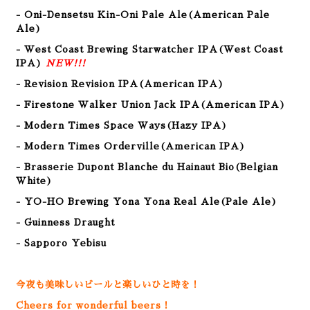
- Oni-Densetsu Kin-Oni Pale Ale(American Pale
Ale)
- West Coast Brewing Starwatcher IPA(West Coast
IPA)
NEW!!!
- Revision Revision IPA(American IPA)
- Firestone Walker Union Jack IPA(American IPA)
- Modern Times Space Ways(Hazy IPA)
- Modern Times Orderville(American IPA)
- Brasserie Dupont Blanche du Hainaut Bio(Belgian
White)
- YO-HO Brewing Yona Yona Real Ale(Pale Ale)
- Guinness Draught
- Sapporo Yebisu
今夜も美味しいビールと楽しいひと時を！
Cheers for wonderful beers！