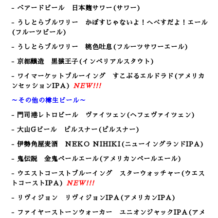
- ベアードビール 日本麹サワー(サワー)
- うしとらブルワリー かぼすじゃないよ！へべすだよ！エール
(フルーツビール)
- うしとらブルワリー 桃色吐息(フルーツサワーエール)
- 京都醸造 黒猿王子(インペリアルスタウト)
- ワイマーケットブルーイング すこぶるエルドラド(アメリカ
ンセッションIPA)
NEW!!!
～その他の樽生ビール～
- 門司港レトロビール
ヴァイツェン(ヘフェヴァイツェン)
- 大山Gビール ピルスナー(ピルスナー)
- 伊勢角屋麦酒 NEKO NIHIKI
(ニューイングランドIPA)
- 鬼伝説 金鬼ペールエール
(アメリカンペールエール)
- ウエストコーストブルーイング スターウォッチャー(ウエス
トコーストIPA)
NEW!!!
- リヴィジョン リヴィジョンIPA(アメリカンIPA)
- ファイヤーストーンウォーカー ユニオンジャックIPA(アメ