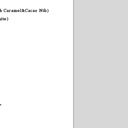
ith Caramel&Cacao Nib)
hite)
。