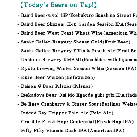
【Today's Beers on Tap!】
- Baird Beer×vivo! ISP~Ikebukuro Sunshine Street P
- Baird Beer Shuzenji Hop Garden Session IPA(Ses
- Baird Beer West Coast Wheat Wine(American Wh
- Sankt Gallen Brewery Shonan Gold(Fruit Beer)
- Sankt Gallen Brewery 7 Kinds Peach Ale(Fruit B
- Ushitora Brewery UMAMI(Rauchbier with Japane
- Kyoto Brewing Winter Season Whim(Session IPA
- Kure Beer Weizen
(Hefeweizen
)
- Daisen G Beer Pilsner(Pilsner)
- Isekadoya Beer Oni Mo Egaode gubi gubi IPA(Ind
- Be Easy Cranberry & Ginger Sour(Berliner Weiss
- Indeed Day Tripper Pale Ale(Pale Ale)
- Crucible Fresh Hop: Centennial(Fresh Hop IPA)
- Fifty Fifty Vitamin Dank IPA(American IPA)