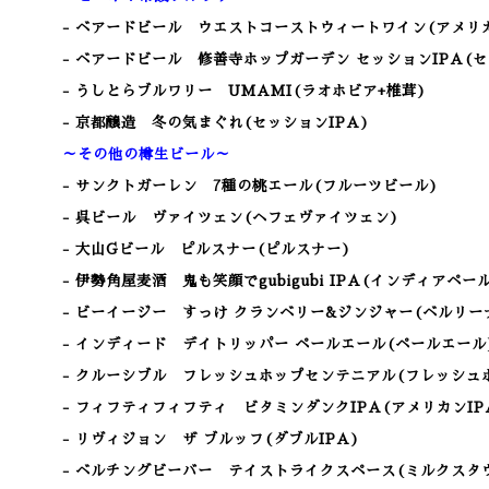
- ベアードビール ウエストコーストウィートワイン(アメリ
- ベアードビール 修善寺ホップガーデン セッションIPA(セ
- うしとらブルワリー UMAMI(ラオホビア+椎茸)
- 京都醸造 冬の気まぐれ(セッションIPA)
～その他の樽生ビール～
- サンクトガーレン 7種の桃エール(フルーツビール)
- 呉ビール ヴァイツェン
(ヘフェヴァイツェン)
- 大山Gビール ピルスナー(ピルスナー)
-
伊勢角屋麦酒 鬼も笑顔でgubigubi IPA(インディアペー
- ビーイージー すっけ クランベリー&ジンジャー
(ベルリー
- インディード デイトリッパー ペールエール(ペールエール
- クルーシブル フレッシュホップセンテニアル(フレッシュホ
- フィフティフィフティ ビタミンダンクIPA(アメリカンIP
- リヴィジョン ザ ブルッフ(ダブルIPA)
- ベルチングビーバー テイストライクスペース(ミルクスタ