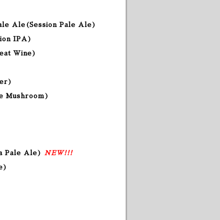
ale Ale
(Session Pale Ale
)
sion IPA)
eat Wine)
eer)
se Mushroom)
)
ia Pale Ale)
NEW!!!
e)