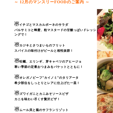
～ 12
月のマンスリーFOODのご案内 ～
☃
イチゴとマスカルポーネのサラダ
バルサミコと蜂蜜、粒マスタードの甘酸っぱいドレッシ
ングで！
☃
カジキとさつまいものフリット
スパイスの味付けがビールと相性抜群！
☃
牡蠣、エリンギ、芽キャベツのアヒージョ
寒い季節の定番おつまみをバケットとともに！
☃
オレガノビーフ"カイノミ"のタリアータ
希少部位をしっとりとレアに仕上げた一皿！
☃
ズワイガニとカニみそソースピザ
カニを味わい尽くす贅沢ピザ！
☃
ムール貝と蕪のサフランリゾット