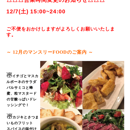
12/7(土) 15:00~24:00
ご不便をおかけしますがよろしくお願いいたしま
す。
～ 12
月のマンスリーFOODのご案内 ～
☃
イチゴとマスカ
ルポーネのサラダ
バルサミコと蜂
蜜、粒マスタード
の甘酸っぱいドレ
ッシングで！
☃
カジキとさつま
いものフリット
スパイスの味付け