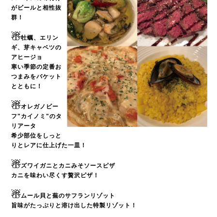
がビールと相性抜
群！
☃
牡蠣、エリン
ギ、芽キャベツの
アヒージョ
寒い季節の定番お
つまみをバケット
とともに！
☃
オレガノビー
フ"カイノミ"のタ
リアータ
希少部位をしっと
りとレアに仕上げた一皿！
☃
ズワイガニとカニみそソースピザ
カニを味わい尽くす贅沢ピザ！
☃
ムール貝と蕪のサフランリゾット
旨味がたっぷりと溶け出した特製リゾット！