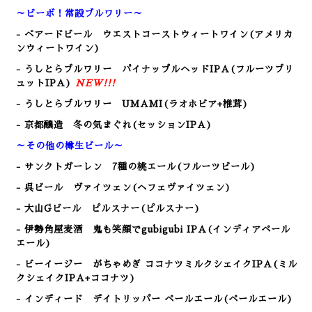
～ビーボ！常設ブルワリー～
- ベアードビール ウエストコーストウィートワイン(アメリカ
ンウィートワイン)
- うしとらブルワリー パイナップルヘッドIPA(フルーツブリ
ュットIPA)
NEW!!!
- うしとらブルワリー UMAMI(ラオホビア+椎茸)
- 京都醸造 冬の気まぐれ(セッションIPA)
～その他の樽生ビール～
- サンクトガーレン 7種の桃エール(フルーツビール)
- 呉ビール ヴァイツェン
(ヘフェヴァイツェン)
- 大山Gビール ピルスナー(ピルスナー)
-
伊勢角屋麦酒 鬼も笑顔でgubigubi IPA(インディアペール
エール)
- ビーイージー がちゃめぎ ココナツミルクシェイクIPA
(ミル
クシェイクIPA+ココナツ)
- インディード デイトリッパー ペールエール(ペールエール)