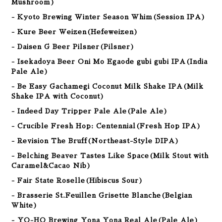
Mushroom)
- Kyoto Brewing Winter Season Whim(Session IPA)
- Kure Beer Weizen
(Hefeweizen
)
- Daisen G Beer Pilsner(Pilsner)
- Isekadoya Beer Oni Mo Egaode gubi gubi IPA(India
Pale Ale)
- Be Easy Gachamegi Coconut Milk Shake IPA(Milk
Shake IPA with Coconut)
- Indeed Day Tripper Pale Ale(Pale Ale)
- Crucible Fresh Hop: Centennial(Fresh Hop IPA)
- Revision The Bruff(Northeast-Style DIPA)
- Belching Beaver Tastes Like Space(Milk Stout with
Caramel&Cacao Nib)
- Fair State Roselle(Hibiscus Sour)
- Brasserie St.Feuillen Grisette Blanche(Belgian
White)
- YO-HO Brewing Yona Yona Real Ale(Pale Ale)