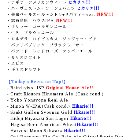
・ナギサ アメリカンウィート
ヒカリエ!!!
・ハーヴェストムーン シュバルツ
ヒカリエ!!!
・金鬼ペールエール～シトラ+リバティーver.
NEW!!!
・志賀高原 ハウスIPA
NEW!!!
・ブリマー ゴールデンエール
・牛久 ブラウンエール
・カルデラ ハイビスカス・ジンジャー・ビア
・ベアリパブリック ブラックレーサー
・ベアード レッドローズ・アンバーエール
・セリスホワイト
・ヱビス
・ギネスドラフト
【Today's Beers on Tap!】
- Baird+vivo! ISP
Original House Ale!!
- Craft Riquors Hinomaru Ale (Cask cond.)
- Yoho Yonayona Real Ale
- Minoh W-IPA(Cask cond.)
Hikarie!!!
- Sankt Gallen Syounan Gold
Hikarie!!!
- Hideji Miyazaki Sun Lager
Hikarie!!!
- Nagisa Beer American Wheat
Hikarie!!!
- Harvest Moon Schwarz
Hikarie!!!
- Oni-Densetsu Kin-Oni Pale Ale Citra+Liberty Dry