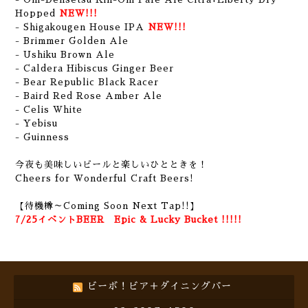
Hopped
NEW!!!
- Shigakougen House IPA
NEW!!!
- Brimmer Golden Ale
- Ushiku Brown Ale
- Caldera Hibiscus Ginger Beer
- Bear Republic Black Racer
- Baird Red Rose Amber Ale
- Celis White
- Yebisu
- Guinness
今夜も美味しいビールと楽しいひとときを！
Cheers for Wonderful Craft Beers!
【待機樽～Coming Soon Next Tap!!】
7/25イベントBEER Epic & Lucky Bucket !!!!!
ビーボ！ビア＋ダイニングバー