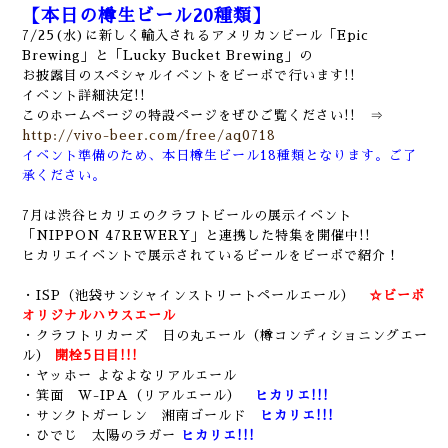
【本日の樽生ビール20種類】
7/25(水)に
新しく輸入されるアメリカンビール「Epic
Brewing」と「Lucky Bucket Brewing」の
お披露目の
スペシャルイベントをビーボで行います!!
イベント詳細決定!!
このホームページの特設ページをぜひご覧ください!! ⇒
http://vivo-beer.com/free/aq0718
イベント準備のため、本日樽生ビール18種類となります。ご了
承ください。
7月は渋谷ヒカリエのクラフトビールの展示イベント
「NIPPON 47REWERY」と連携した
特集を開催中!!
ヒカリエイベントで展示されているビールをビーボで紹介！
・ISP（池袋サンシャインストリートペールエール）
☆ビーボ
オリジナルハウスエール
・クラフトリカーズ 日の丸エール（樽コンディショニングエー
ル）
開栓5日目!!!
・ヤッホー よなよなリアルエール
・箕面 W-IPA
（リアルエール）
ヒカリエ!!!
・サンクトガーレン 湘南ゴールド
ヒカリエ!!!
・ひでじ 太陽のラガー
ヒカリエ!!!