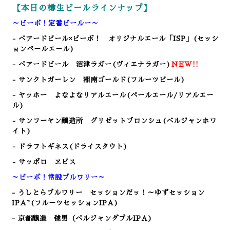
【本日の樽生ビールラインナップ】
～ビーボ！定番ビールー～
- ベアードビール×ビーボ！ オリジナルエール「ISP」(セッシ
ョンペールエール)
- ベアードビール 沼津ラガー(ヴィエナラガー)
NEW!!
- サンクトガーレン 湘南ゴールド(フルーツビール)
- ヤッホー よなよなリアルエール(ペールエール/リアルエー
ル)
- サンフーヤン醸造所 グリゼットブロンシュ(ベルジャンホワ
イト)
- ドラフトギネス(ドライスタウト)
- サッポロ ヱビス
～ビーボ！常設ブルワリー～
- うしとらブルワリー セッションだッ！～ゆずセッション
IPA~(フルーツセッションIPA
)
- 京都醸造 毬男（ベルジャンダブルIPA)