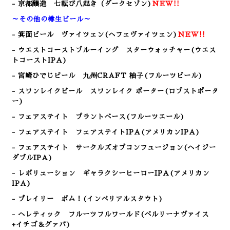
- 京都醸造 七転び八起き（ダークセゾン)
NEW!!
～その他の樽生ビール～
- 箕面ビール ヴァイツェン
(ヘフェヴァイツェン)
NEW!!
- ウエストコーストブルーイング スターウォッチャー(ウエス
トコーストIPA)
- 宮崎ひでじビール 九州CRAFT 柚子(フルーツビール)
- スワンレイクビール スワンレイク ポーター(ロブストポータ
ー)
- フェアステイト プラントベース(フルーツエール)
- フェアステイト フェアステイトIPA(アメリカンIPA)
- フェアステイト サークルズオブコンフュージョン(ヘイジー
ダブルIPA
)
- レボリューション ギャラクシーヒーローIPA(アメリカン
IPA)
- プレイリー ボム！(インペリアルスタウト)
- ヘレティック フルーツフルワールド(ベルリーナヴァイス
+イチゴ＆グァバ)