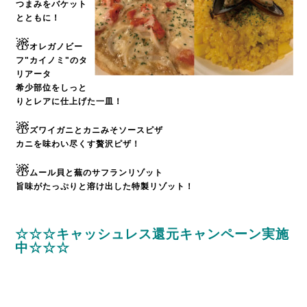
つまみをバケット
とともに！
☃
オレガノビー
フ"カイノミ"のタ
リアータ
希少部位をしっと
りとレアに仕上げた一皿！
☃
ズワイガニとカニみそソースピザ
カニを味わい尽くす贅沢ピザ！
☃
ムール貝と蕪のサフランリゾット
旨味がたっぷりと溶け出した特製リゾット！
☆☆☆キャッシュレス還元キャンペーン実施
中☆☆☆