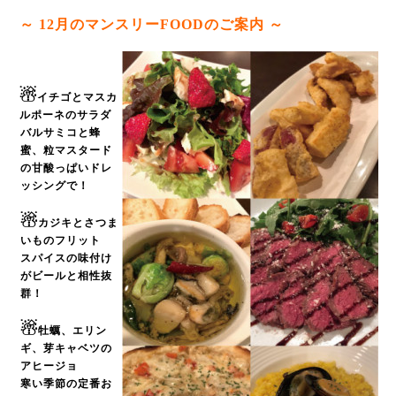
～ 12
月のマンスリーFOODのご案内 ～
☃
イチゴとマスカ
ルポーネのサラダ
バルサミコと蜂
蜜、粒マスタード
の甘酸っぱいドレ
ッシングで！
☃
カジキとさつま
いものフリット
スパイスの味付け
がビールと相性抜
群！
☃
牡蠣、エリン
ギ、芽キャベツの
アヒージョ
寒い季節の定番お