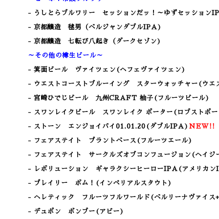
- うしとらブルワリー セッションだッ！～ゆずセッションIP
- 京都醸造 毬男（ベルジャンダブルIPA)
- 京都醸造 七転び八起き（ダークセゾン)
～その他の樽生ビール～
- 箕面ビール ヴァイツェン
(ヘフェヴァイツェン)
- ウエストコーストブルーイング スターウォッチャー(ウエス
- 宮崎ひでじビール 九州CRAFT 柚子(フルーツビール)
- スワンレイクビール スワンレイク ポーター(ロブストポー
- ストーン エンジョイバイ01.01.20(ダブルIPA)
NEW!!
- フェアステイト プラントベース(フルーツエール)
- フェアステイト サークルズオブコンフュージョン(ヘイジー
- レボリューション ギャラクシーヒーローIPA(アメリカンI
- プレイリー ボム！(インペリアルスタウト)
- ヘレティック フルーツフルワールド(ベルリーナヴァイス
- デュポン ボンブー(アビー)