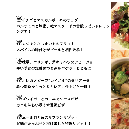
☃
イチゴとマスカルポーネのサラダ
バルサミコと蜂蜜、粒マスタードの甘酸っぱいドレッシ
ングで！
☃
カジキとさつまいものフリット
スパイスの味付けがビールと相性抜群！
☃
牡蠣、エリンギ、芽キャベツのアヒージョ
寒い季節の定番おつまみをバケットとともに！
☃
オレガノビーフ"カイノミ"のタリアータ
希少部位をしっとりとレアに仕上げた一皿！
☃
ズワイガニとカニみそソースピザ
カニを味わい尽くす贅沢ピザ！
☃
ムール貝と蕪のサフランリゾット
旨味がたっぷりと溶け出した特製リゾット！