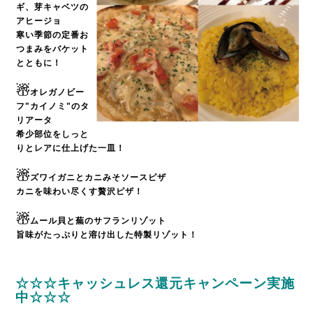
ギ、芽キャベツの
アヒージョ
寒い季節の定番お
つまみをバケット
とともに！
☃
オレガノビー
フ"カイノミ"のタ
リアータ
希少部位をしっと
りとレアに仕上げた一皿！
☃
ズワイガニとカニみそソースピザ
カニを味わい尽くす贅沢ピザ！
☃
ムール貝と蕪のサフランリゾット
旨味がたっぷりと溶け出した特製リゾット！
☆☆☆キャッシュレス還元キャンペーン実施
中☆☆☆