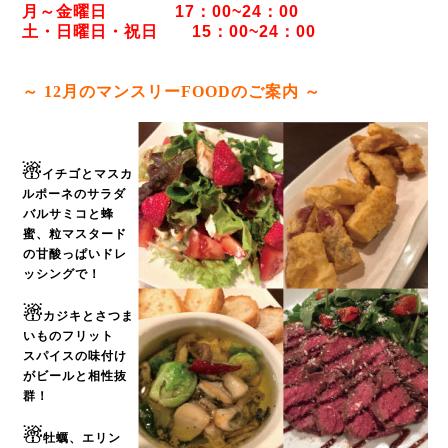
月～金曜日 17：00~24：00
土・日曜日・祝日 15：00~24：00
～ 12
月のマンスリーFOODのご案内 ～
☃
イチゴとマスカ
ルポーネのサラダ
バルサミコと蜂
蜜、粒マスタード
の甘酸っぱいドレ
ッシングで！
☃
カジキとさつま
いものフリット
スパイスの味付け
がビールと相性抜
群！
☃
牡蠣、エリン