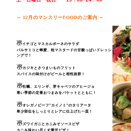
～ 12
月のマンスリーFOODのご案内 ～
☃
イチゴとマスカルポーネのサラダ
バルサミコと蜂蜜、粒マスタードの甘酸っぱいドレッシ
ングで！
☃
カジキとさつまいものフリット
スパイスの味付けがビールと相性抜群！
☃
牡蠣、エリンギ、芽キャベツのアヒージョ
寒い季節の定番おつまみをバケットとともに！
☃
オレガノビーフ"カイノミ"のタリアータ
希少部位をしっとりとレアに仕上げた一皿！
☃
ズワイガニとカニみそソースピザ
カニを味わい尽くす贅沢ピザ！