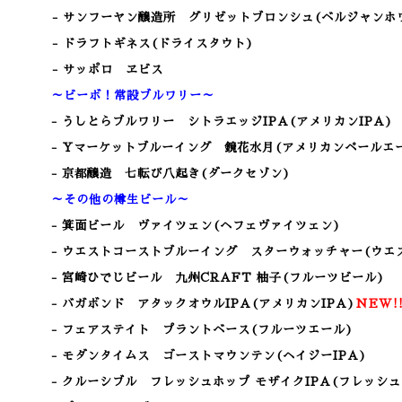
- サンフーヤン醸造所 グリゼットブロンシュ(ベルジャンホ
- ドラフトギネス(ドライスタウト)
- サッポロ ヱビス
～ビーボ！常設ブルワリー～
- うしとらブルワリー シトラエッジIPA(アメリカンIPA)
- Yマーケットブルーイング 鏡花水月
(アメリカンペールエ
- 京都醸造 七転び八起き(ダークセゾン)
～その他の樽生ビール～
- 箕面ビール ヴァイツェン
(ヘフェヴァイツェン)
- ウエストコーストブルーイング スターウォッチャー(ウエス
- 宮崎ひでじビール 九州CRAFT 柚子(フルーツビール)
- バガボンド アタックオウルIPA(アメリカンIPA)
NEW!
- フェアステイト プラントベース(フルーツエール)
- モダンタイムス ゴーストマウンテン(ヘイジーIPA)
- クルーシブル フレッシュホップ モザイクIPA(フレッシュ