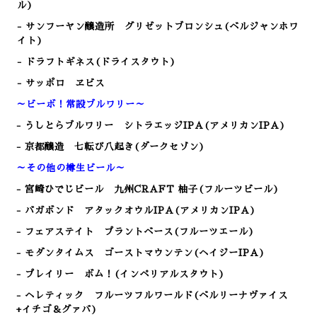
ル)
- サンフーヤン醸造所 グリゼットブロンシュ(ベルジャンホワ
イト)
- ドラフトギネス(ドライスタウト)
- サッポロ ヱビス
～ビーボ！常設ブルワリー～
- うしとらブルワリー シトラエッジIPA(アメリカンIPA)
- 京都醸造 七転び八起き(ダークセゾン)
～その他の樽生ビール～
- 宮崎ひでじビール 九州CRAFT 柚子(フルーツビール)
- バガボンド アタックオウルIPA(アメリカンIPA)
- フェアステイト プラントベース(フルーツエール)
- モダンタイムス ゴーストマウンテン(ヘイジーIPA)
- プレイリー ボム！(インペリアルスタウト)
- ヘレティック フルーツフルワールド(ベルリーナヴァイス
+イチゴ＆グァバ)