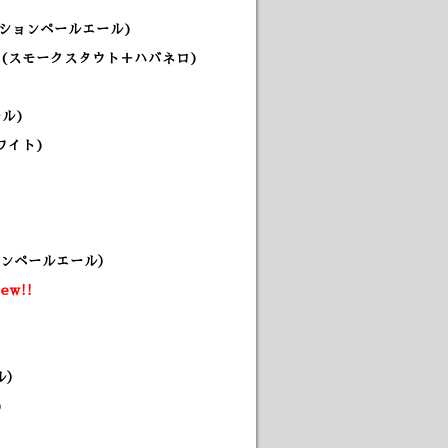
ッションペールエール)
(スモークスタウト＋ハバネロ)
ル)
ワイト)
カンペールエール）
ew!!
ル）
)