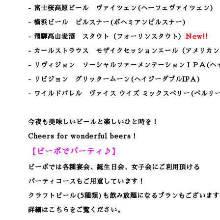
- 富士桜高原ビール ヴァイツェン(ヘーフェヴァイツェン)
- 横浜ビール ピルスナー(ボヘミアンピルスナー)
- 飛騨高山麦酒 スタウト（フォーリンスタウト）
New!!
- カールストラウス モザイクセッションエール（アメリカン
- リヴィジョン ソーシャルファーメンテーションＩＰＡ(ヘイ
- リビジョン グリッタームーン(ヘイジーダブルIPA)
- ワイルドバレル ヴァイス ウイズ ミックスベリー(ベルリ
今夜も美味しいビールと楽しいひと時を！
Cheers for wonderful beers！
【ビーボでパーティ♪】
ビーボでは各種宴会、誕生日会、女子会にご利用頂ける
パーティコースもご用意しています！
クラフトビール(5種類)も飲み放題になるプランもございます
詳細はこちらをご覧ください。