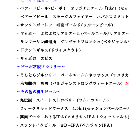
～ビーボ！定番ビールー～
- ベアードビール×ビーボ！ オリジナルエール「ISP」(セ
- ベアードビール スモーク＆ファイアー ハバネロスタウト
- サンクトガーレン 湘南ゴールド(フルーツビール)
- ヤッホー よなよなリアルエール(ペールエール/リアルエー
- サンフーヤン醸造所 グリゼットブロンシュ(ベルジャンホ
- ドラフトギネス(ドライスタウト)
- サッポロ ヱビス
～ビーボ常設ブルワリー～
- うしとらブルワリー ペールエールルネッサンス（アメリ
- 京都醸造 深雪（ベルジャンストロングウィートエール）
N
～その他の樽生ビール～
- 鬼伝説 スイートストロベリー(フルーツエール)
- スナークリキッドワークス 4.5bit(セッションペールエー
- 箕面ビール おさるIPA(アメリカンIPA＋ウィートモルト
- スワンレイクビール ＃B－IPA(ベルジャンIPA)