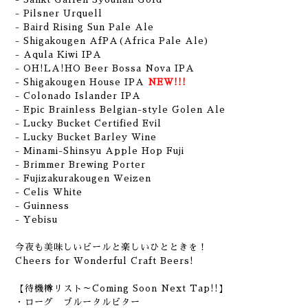
- Pilsner Urquell
- Baird Rising Sun Pale Ale
- Shigakougen AfPA(Africa Pale Ale)
- Aqula Kiwi IPA
- OH!LA!HO Beer Bossa Nova IPA
- Shigakougen House IPA
NEW!!!
- Colonado Islander IPA
- Epic Brainless Belgian-style Golen Ale
- Lucky Bucket Certified Evil
- Lucky Bucket Barley Wine
- Minami-Shinsyu Apple Hop Fuji
- Brimmer Brewing Porter
- Fujizakurakougen Weizen
- Celis White
- Guinness
- Yebisu
今夜も美味しいビールと楽しいひとときを！
Cheers for Wonderful Craft Beers!
【待機樽リスト～Coming Soon Next Tap!!】
・ローグ ブルータルビター