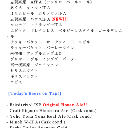
・志賀高原 AfPA（アフリカ・ペールエール）
・あくら キィウィIPA
・オラホビール ボサノヴァIPA
・志賀高原 ハウスIPA
NEW!!!
・コロナド アイランダーIPA
・エピック ブレインレス・ベルジャンスタイル・ゴールデンエ
ール
・ラッキーバケット サーテフィード・エビル
・ラッキーバケット バーレーワイン
・南信州 アップルホップふじ
・ブリマー・ブルーインググ ポーター
・富士桜高原 ヴァイツェン
・セリスホワイト
・ギネスドラフト
・ヱビス
【Today's Beers on Tap!】
- Baird+vivo! ISP
Original House Ale!!
- Craft Riquors Hinomaru Ale (Cask cond.)
- Yoho Yona Yona Real Ale(Cask cond.)
- Minoh W-IPA(Cask cond.)
- Sankt Gallen Syounan Gold