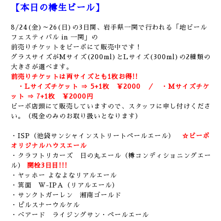
【本日の樽生ビール】
8/24(金)～26(日)の3日間、岩手県一関で行われる「地ビール
フェスティバル in 一関」の
前売りチケットをビーボにて販売中です！
グラスサイズがMサイズ(200ml)とLサイズ(300ml)の2種類の
大きさが選べます。
前売りチケットは両サイズとも1枚お得!!
・Lサイズチケット ⇒ 5+1枚 ￥2000 ／ ・Mサイズチケ
ット ⇒ 7+1枚 ￥2000円
ビーボ店頭にて販売していますので、スタッフに申し付けくださ
い。（現金のみのお取り扱いとなります）
・ISP（池袋サンシャインストリートペールエール）
☆ビーボ
オリジナルハウスエール
・クラフトリカーズ 日の丸エール（樽コンディショニングエー
ル）
開栓3日目!!!
・ヤッホー よなよなリアルエール
・箕面 W-IPA（リアルエール）
・サンクトガーレン 湘南ゴールド
・ピルスナーウルケル
・ベアード ライジングサン・ペールエール