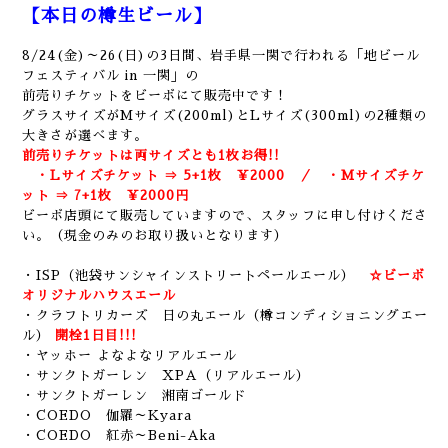
【本日の樽生ビール】
8/24(金)～26(日)の3日間、岩手県一関で行われる「地ビール
フェスティバル in 一関」の
前売りチケットをビーボにて販売中です！
グラスサイズがMサイズ(200ml)とLサイズ(300ml)の2種類の
大きさが選べます。
前売りチケットは両サイズとも1枚お得!!
・Lサイズチケット ⇒ 5+1枚 ￥2000 ／ ・Mサイズチケ
ット ⇒ 7+1枚 ￥2000円
ビーボ店頭にて販売していますので、スタッフに申し付けくださ
い。（現金のみのお取り扱いとなります）
・ISP（池袋サンシャインストリートペールエール）
☆ビーボ
オリジナルハウスエール
・クラフトリカーズ 日の丸エール（樽コンディショニングエー
ル）
開栓1日目!!!
・ヤッホー よなよなリアルエール
・サンクトガーレン XPA（リアルエール）
・サンクトガーレン 湘南ゴールド
・COEDO 伽羅～Kyara
・COEDO 紅赤～Beni-Aka