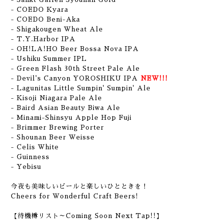
- COEDO Kyara
- COEDO Beni-Aka
- Shigakougen Wheat Ale
- T.Y.Harbor IPA
- OH!LA!HO Beer Bossa Nova IPA
- Ushiku Summer IPL
- Green Flash 30th Street Pale Ale
- Devil's Canyon YOROSHIKU IPA
NEW!!!
- Lagunitas Little Sumpin' Sumpin' Ale
- Kisoji Niagara Pale Ale
- Baird Asian Beauty Biwa Ale
- Minami-Shinsyu Apple Hop Fuji
- Brimmer Brewing Porter
- Shounan Beer Weisse
- Celis White
- Guinness
- Yebisu
今夜も美味しいビールと楽しいひとときを！
Cheers for Wonderful Craft Beers!
【待機樽リスト～Coming Soon Next Tap!!】