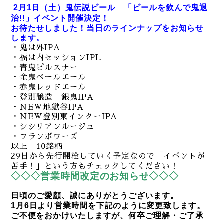
2月1日（土）鬼伝説ビール 「ビールを飲んで鬼退
治!!」イベント開催決定！
お待たせしました！
当日のラインナップをお知らせ
します。
・鬼は外IPA
・福は内セッションIPL
・青鬼ピルスナー
・金鬼ペールエール
・赤鬼レッドエール
・登別醸造 銀鬼IPA
・NEW地獄谷IPA
・NEW登別東インターIPA
・シシリアンルージュ
・フランボワーズ
以上 10銘柄
29日から先行開栓していく予定なので「イベントが
苦手！」という方もチェックしてください！
◇◇◇営業時間改定のお知らせ◇◇◇
日頃のご愛顧、誠にありがとうございます。
1月6日より営業時間を下記のように変更致します。
ご不便をおかけいたしますが、何卒ご理解・ご了承