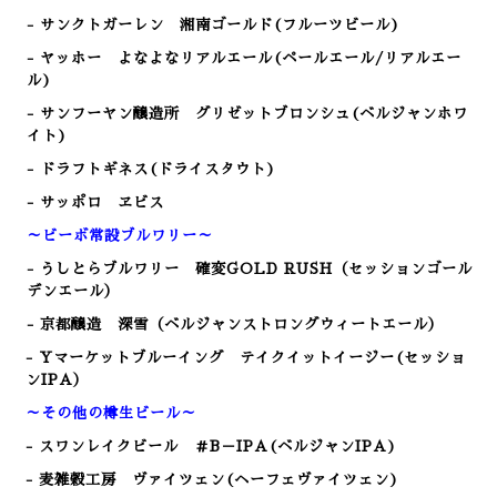
- サンクトガーレン 湘南ゴールド(フルーツビール)
- ヤッホー よなよなリアルエール(ペールエール/リアルエー
ル)
- サンフーヤン醸造所 グリゼットブロンシュ(ベルジャンホワ
イト)
- ドラフトギネス(ドライスタウト)
- サッポロ ヱビス
～ビーボ常設ブルワリー～
- うしとらブルワリー 確変GOLD RUSH（セッションゴール
デンエール）
- 京都醸造 深雪（ベルジャンストロングウィートエール）
- Yマーケットブルーイング テイクイットイージー(セッショ
ンIPA）
～その他の樽生ビール～
- スワンレイクビール ＃B－IPA(ベルジャンIPA)
- 麦雑穀工房 ヴァイツェン(ヘーフェヴァイツェン)