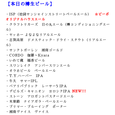
【本日の樽生ビール】
・ISP（池袋サンシャインストリートペールエール）
☆ビーボ
オリジナルハウスエール
・クラフトリカーズ 日の丸エール（樽コンディショニングエー
ル）
・ヤッホー よなよなリアルエール
・志賀高原 ドメスティック・ドライ・スタウト（リアルエー
ル）
・サンクトガーレン 湘南ゴールド
・COEDO 伽羅～Kyara
・いわて蔵 福香ビール
・スワンレイク アンバースワンエール
・オラホビール ペールエール
・T.Y.ハーバー IPA
・牛久 サマーIPL
・ベアリパブリック レーサー5 IPA
・デビルズ・キャニオン ヨロシクIPA
NEW!!!
・ストーン アロガントバスタードエール
・木曽路 ナイアガラ・ペールエール
・ブリマー・ブルーイング ポーター
・湘南ヴァイス ヴァイス