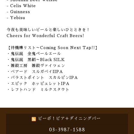
- Celis White
- Guinness
- Yebisu
今夜も美味しいビールと楽しいひとときを！
Cheers for Wonderful Craft Beers!
【待機樽リスト～Coming Soon Next Tap!!】
・鬼伝説 金鬼ペールエール
・鬼伝説 黒絹～Black SILK
・雑穀工房 雑穀ヴァイツェン
・ベアード スルガベイIIPA
・バラストポイント スカルピンIPA
・エピック ホッピュレットIPA
・レフトハンド ミルクスタウト
ビーボ！ビア＋ダイニングバー
03-3987-1588