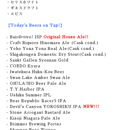
・セリスホワイト
・ギネスドラフト
・ヱビス
【Today's Beers on Tap!】
- Baird+vivo! ISP
Original House Ale!!
- Craft Riquors Hinomaru Ale (Cask cond.)
- Yoho Yona Yona Real Ale(Cask cond.)
- Shigakougen Domestic Dry Stout(Cask cond.)
- Sankt Gallen Syounan Gold
- COEDO Kyara
- Iwatekura Huku-Kou Beer
- Swan Lake Amber Swan Ale
- OH!LA!HO Beer Pale Ale
- T.Y.Harbor IPA
- Ushiku Summer IPL
- Bear Republic Racer5 IPA
- Devil's Canyon YOROSHIKU IPA
NEW!!!
- Stone Arrogant Bastard Ale
- Kisoji Niagara Pale Ale
- Brimmer Brewing Porter
- Shounan Beer Weisse